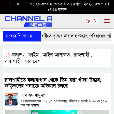
ঢাকা
০১:২৯ অপরাহ্ন, শুক্রবার, ০৭ অগাস্ট ২০২৬, ২৩ শ্রাবণ
১৪৩৩ বঙ্গাব্দ
সংবাদ শিরোনাম ::
শ্রীবরদীতে বৃদ্ধের ম’রদে’হ উদ্ধার, পরিবারের দাবি ‘হ//
প্রচ্ছদ /
ক্রাইম
আইন-আদালত
রাজশাহী
,
,
,
রাজশাহী
সারাদেশ
,
রাজশাহীতে কলাবাগান থেকে তিন বস্তা গাঁজা উদ্ধার;
জড়িতদের শনাক্তে অভিযান চলছে
এম এম মামুনঃ
আপডেট সময় : ০৯:১৩:৩৩ অপরাহ্ন, রবিবার, ৫ জুলাই ২০২৬
১৫৯
বার পড়া হয়েছে