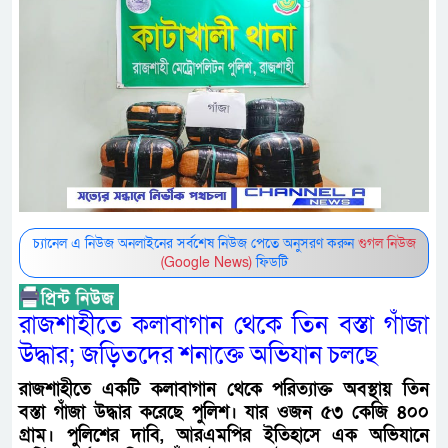
চ্যানেল এ নিউজ অনলাইনের সর্বশেষ নিউজ পেতে অনুসরণ করুন
গুগল নিউজ
(Google News)
ফিডটি
রাজশাহীতে কলাবাগান থেকে তিন বস্তা গাঁজা
উদ্ধার; জড়িতদের শনাক্তে অভিযান চলছে
রাজশাহীতে একটি কলাবাগান থেকে পরিত্যাক্ত অবস্থায় তিন
বস্তা গাঁজা উদ্ধার করেছে পুলিশ। যার ওজন ৫৩ কেজি ৪০০
গ্রাম। পুলিশের দাবি, আরএমপির ইতিহাসে এক অভিযানে