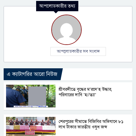
আপলোডকারীর তথ্য
আপলোডকারীর সব সংবাদ
এ ক্যাটাগরির আরো নিউজ
শ্রীবরদীতে বৃদ্ধের ম’রদে’হ উদ্ধার,
পরিবারের দাবি ‘হ//ত্যা’
শেরপুরের সীমান্তে বিজিবির অভিযানে ৮১
লাখ টাকার ভারতীয় ওষুধ জব্দ