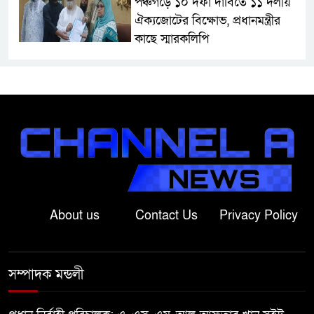
পঞ্চগড়ে ১০ দফা দাবিতে ১১ দলীয়
ঐক্যজোটের বিক্ষোভ, প্রধানমন্ত্রীর
কাছে স্মারকলিপি
বাগাতিপাড়ায় স্বামীর মৃত্যুর আধা
ঘণ্টার ব্যবধানে স্ত্রীরও মৃত্যু, শোকে
স্তব্ধ এলাকা!
বাংলাদেশের মাটিতে আর কোনোদিন
ফ্যাসিস্টের স্থান হবে না: নাটোরে হুইপ
দুলু
About us
Contact Us
Privacy Policy
লালপুরে নারীর ১ লাখ ৮০ হাজার টাকা
ছিনতাই, ৪৮ ঘণ্টার মধ্যে গ্রেপ্তার ২
সম্পাদক মন্ডলী
বাগাতিপাড়ায় সড়ক নির্মাণে বাধার
অভিযোগে বাগাতিপাড়ায় মানববন্ধন