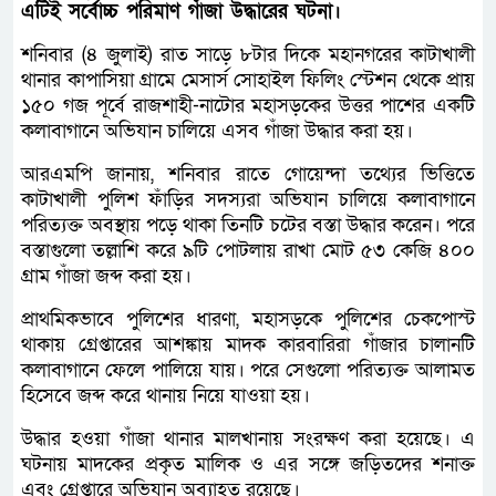
এটিই সর্বোচ্চ পরিমাণ গাঁজা উদ্ধারের ঘটনা।
শনিবার (৪ জুলাই) রাত সাড়ে ৮টার দিকে মহানগরের কাটাখালী
থানার কাপাসিয়া গ্রামে মেসার্স সোহাইল ফিলিং স্টেশন থেকে প্রায়
১৫০ গজ পূর্বে রাজশাহী-নাটোর মহাসড়কের উত্তর পাশের একটি
কলাবাগানে অভিযান চালিয়ে এসব গাঁজা উদ্ধার করা হয়।
আরএমপি জানায়, শনিবার রাতে গোয়েন্দা তথ্যের ভিত্তিতে
কাটাখালী পুলিশ ফাঁড়ির সদস্যরা অভিযান চালিয়ে কলাবাগানে
পরিত্যক্ত অবস্থায় পড়ে থাকা তিনটি চটের বস্তা উদ্ধার করেন। পরে
বস্তাগুলো তল্লাশি করে ৯টি পোটলায় রাখা মোট ৫৩ কেজি ৪০০
গ্রাম গাঁজা জব্দ করা হয়।
প্রাথমিকভাবে পুলিশের ধারণা, মহাসড়কে পুলিশের চেকপোস্ট
থাকায় গ্রেপ্তারের আশঙ্কায় মাদক কারবারিরা গাঁজার চালানটি
কলাবাগানে ফেলে পালিয়ে যায়। পরে সেগুলো পরিত্যক্ত আলামত
হিসেবে জব্দ করে থানায় নিয়ে যাওয়া হয়।
উদ্ধার হওয়া গাঁজা থানার মালখানায় সংরক্ষণ করা হয়েছে। এ
ঘটনায় মাদকের প্রকৃত মালিক ও এর সঙ্গে জড়িতদের শনাক্ত
এবং গ্রেপ্তারে অভিযান অব্যাহত রয়েছে।