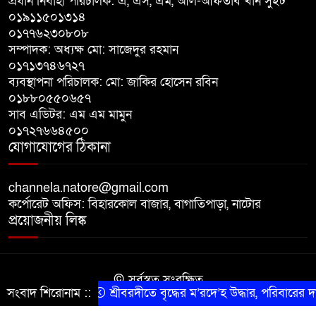
প্রধান নির্বাহী পরিচালক: এ, এস, এম, আল-আফতাব খান সুইট
০১৯১১৫০১৩১৪
০১৭৭৬২৩০৮০৮
বাগাতিপাড়ায় বিশ্ব মাতৃদুগ্ধ সপ্তাহের
সম্পাদক: অধ্যক্ষ মো: সাজেদুর রহমান
সমাপনী ও পুরস্কার বিতরণ
০১৭১৩৭৪৬৭২৭
ব্যবস্থাপনা পরিচালক: মো: জাকির হোসেন রবিন
বড়াইগ্রামে দুর্নীতির অভিযোগে প্রধান
০১৮৮০৫৫০৬৫৭
সাব এডিটর: এম এম মামুন
শিক্ষক বরখাস্ত, তিন কর্মচারীর নিয়োগ
০১৭২৭৬৬৪৫০০
বাতিল
যোগাযোগের ঠিকানা
channela.natore@gmail.com
কর্পোরেট অফিস: বিহারকোল বাজার, বাগাতিপাড়া, নাটোর
প্রয়োজনীয় লিঙ্ক
© সর্বস্বত্ব সংরক্ষিত
সংবাদ শিরোনাম ::
শ্রীবরদীতে বৃদ্ধের ম’রদে’হ উদ্ধার, পরিবারের দাবি ‘
কারিগরি সহযোগিতায় সীমান্ত আইটি