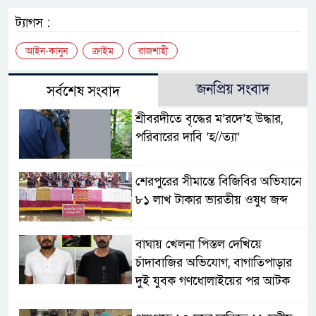
ট্যাগস :
আইন-কানুন
ক্রাইম
রাজশাহী
জনপ্রিয় সংবাদ
সর্বশেষ সংবাদ
শ্রীবরদীতে বৃদ্ধের ম’রদে’হ উদ্ধার,
পরিবারের দাবি ‘হ//ত্যা’
শেরপুরের সীমান্তে বিজিবির অভিযানে
৮১ লাখ টাকার ভারতীয় ওষুধ জব্দ
বাঘায় খেলনা পিস্তল দেখিয়ে
চাঁদাবাজির অভিযোগ, বাগাতিপাড়ার
দুই যুবক গণধোলাইয়ের পর আটক