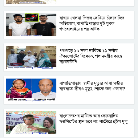
বাঘায় খেলনা পিস্তল দেখিয়ে চাঁদাবাজির
অভিযোগ, বাগাতিপাড়ার দুই যুবক
গণধোলাইয়ের পর আটক
পঞ্চগড়ে ১০ দফা দাবিতে ১১ দলীয়
ঐক্যজোটের বিক্ষোভ, প্রধানমন্ত্রীর কাছে
স্মারকলিপি
বাগাতিপাড়ায় স্বামীর মৃত্যুর আধা ঘণ্টার
ব্যবধানে স্ত্রীরও মৃত্যু, শোকে স্তব্ধ এলাকা!
বাংলাদেশের মাটিতে আর কোনোদিন
ফ্যাসিস্টের স্থান হবে না: নাটোরে হুইপ দুলু