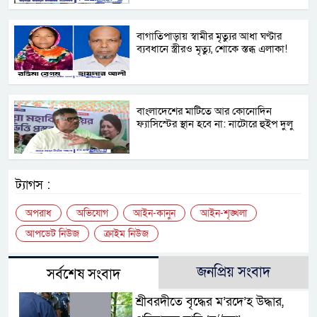
বাগাতিপাড়ায় স্বামীর মৃত্যুর আধা ঘণ্টার
ব্যবধানে স্ত্রীরও মৃত্যু, শোকে স্তব্ধ এলাকা!
বাংলাদেশের মাটিতে আর কোনোদিন
ফ্যাসিস্টের স্থান হবে না: নাটোরে হুইপ দুলু
ট্যাগস :
অপরাধ
অভিযোগ
আইন-কানুন
আইন-শৃঙ্খলা
আপডেট নিউজ
ক্রাইম নিউজ
জনপ্রিয় সংবাদ
সর্বশেষ সংবাদ
শ্রীবরদীতে বৃদ্ধের ম’রদে’হ উদ্ধার,