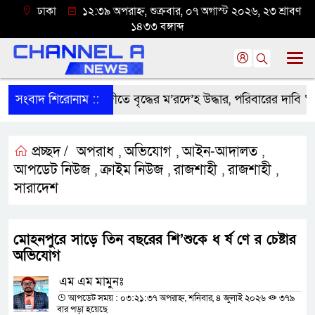
ঢাকা
১২:৩৯ অপরাহ্ন, শুক্রবার, ০৭ অগাস্ট ২০২৬, ২৩ শ্রাবণ
১৪৩৩ বঙ্গাব্দ
সংবাদ শিরোনাম ::
শ্রীবরদীতে বৃদ্ধের ম’রদে’হ উদ্ধার, পরিবারের দাবি ‘হ//ত্য
প্রচ্ছদ /
অপরাধ
অভিযোগ
আইন-আদালত
,
,
,
আপডেট নিউজ
ক্রাইম নিউজ
রাজশাহী
রাজশাহী
,
,
,
,
সারাদেশ
মোহনপুরে সাড়ে তিন বছরের শি’শুকে ধ র্ষ ণে র চেষ্টার
অভিযোগ
এম এম মামুনঃ
আপডেট সময় : ০৩:২১:৩৭ অপরাহ্ন, শনিবার, ৪ জুলাই ২০২৬
৩৭৯
বার পড়া হয়েছে