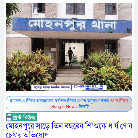
চ্যানেল এ নিউজ অনলাইনের সর্বশেষ নিউজ পেতে অনুসরণ করুন
গুগল নিউজ
(Google News)
ফিডটি
মোহনপুরে সাড়ে তিন বছরের শি’শুকে ধ র্ষ ণে র
চেষ্টার অভিযোগ