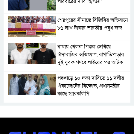
পরিবারের দাবি ‘হ//ত্যা’
শেরপুরের সীমান্তে বিজিবির অভিযানে
৮১ লাখ টাকার ভারতীয় ওষুধ জব্দ
বাঘায় খেলনা পিস্তল দেখিয়ে
চাঁদাবাজির অভিযোগ, বাগাতিপাড়ার
দুই যুবক গণধোলাইয়ের পর আটক
পঞ্চগড়ে ১০ দফা দাবিতে ১১ দলীয়
ঐক্যজোটের বিক্ষোভ, প্রধানমন্ত্রীর
কাছে স্মারকলিপি
বাগাতিপাড়ায় স্বামীর মৃত্যুর আধা
ঘণ্টার ব্যবধানে স্ত্রীরও মৃত্যু, শোকে
স্তব্ধ এলাকা!