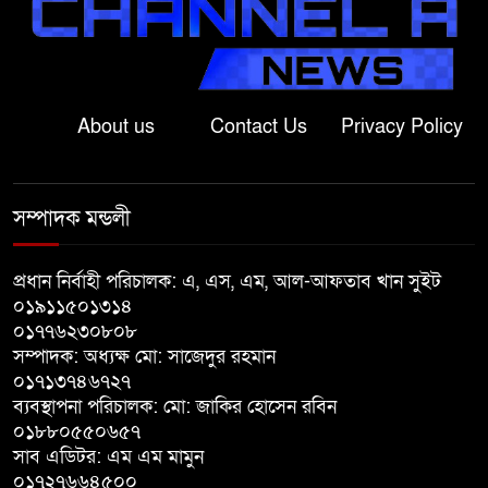
বাংলাদেশের মাটিতে আর কোনোদিন
ফ্যাসিস্টের স্থান হবে না: নাটোরে হুইপ
দুলু
About us
Contact Us
Privacy Policy
লালপুরে নারীর ১ লাখ ৮০ হাজার টাকা
ছিনতাই, ৪৮ ঘণ্টার মধ্যে গ্রেপ্তার ২
সম্পাদক মন্ডলী
বাগাতিপাড়ায় সড়ক নির্মাণে বাধার
অভিযোগে বাগাতিপাড়ায় মানববন্ধন
প্রধান নির্বাহী পরিচালক: এ, এস, এম, আল-আফতাব খান সুইট
০১৯১১৫০১৩১৪
০১৭৭৬২৩০৮০৮
বাগাতিপাড়ায় বিশ্ব মাতৃদুগ্ধ সপ্তাহের
সম্পাদক: অধ্যক্ষ মো: সাজেদুর রহমান
সমাপনী ও পুরস্কার বিতরণ
০১৭১৩৭৪৬৭২৭
ব্যবস্থাপনা পরিচালক: মো: জাকির হোসেন রবিন
বড়াইগ্রামে দুর্নীতির অভিযোগে প্রধান
০১৮৮০৫৫০৬৫৭
সাব এডিটর: এম এম মামুন
শিক্ষক বরখাস্ত, তিন কর্মচারীর নিয়োগ
০১৭২৭৬৬৪৫০০
বাতিল