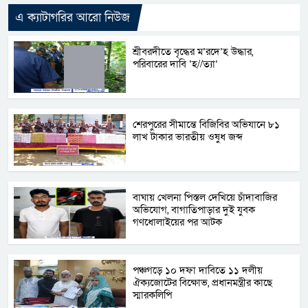
এ ক্যাটাগরির আরো নিউজ
শ্রীবরদীতে বৃদ্ধের ম’রদে’হ উদ্ধার,
পরিবারের দাবি ‘হ//ত্যা’
শেরপুরের সীমান্তে বিজিবির অভিযানে ৮১
লাখ টাকার ভারতীয় ওষুধ জব্দ
বাঘায় খেলনা পিস্তল দেখিয়ে চাঁদাবাজির
অভিযোগ, বাগাতিপাড়ার দুই যুবক
গণধোলাইয়ের পর আটক
পঞ্চগড়ে ১০ দফা দাবিতে ১১ দলীয়
ঐক্যজোটের বিক্ষোভ, প্রধানমন্ত্রীর কাছে
স্মারকলিপি