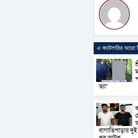
এ ক্যাটাগরির আরো
শ
ম
প
ত্যা’
ব
দ
বাগাতিপাড়ার দু
পর আটক