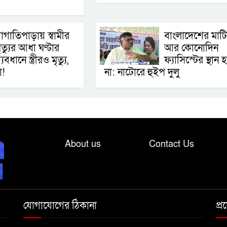
াগাতিপাড়ায় স্বামীর
বাংলাদেশের মাট
ৃত্যুর আধা ঘণ্টার
আর কোনোদিন
্যবধানে স্ত্রীরও মৃত্যু,
ফ্যাসিস্টের স্থান 
া!
না: নাটোরে হুইপ দুলু
About us
Contact Us
যোগাযোগের ঠিকানা
প্