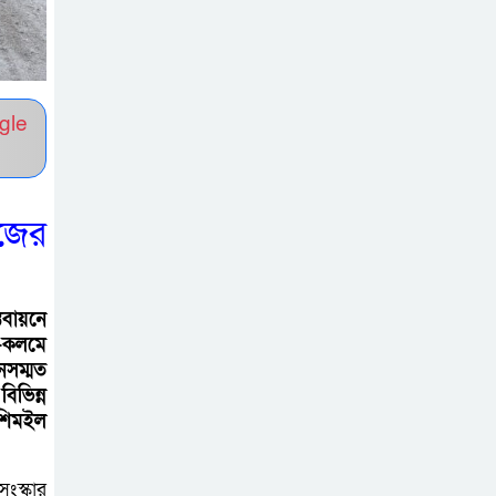
প্রধানমন্ত্রীর কাছে স্মারকলিপি
বাগাতিপাড়ায় স্বামীর
মৃত্যুর আধা ঘণ্টার
gle
ব্যবধানে স্ত্রীরও মৃত্যু,
শোকে স্তব্ধ এলাকা!
বাংলাদেশের মাটিতে
াজের
আর কোনোদিন
ফ্যাসিস্টের স্থান হবে
না: নাটোরে হুইপ দুলু
তবায়নে
-কলমে
নসম্মত
লালপুরে নারীর ১
িভিন্ন
লাখ ৮০ হাজার টাকা
কশিমইল
ছিনতাই, ৪৮ ঘণ্টার
মধ্যে গ্রেপ্তার ২
ংস্কার