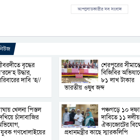
আপলোডকারীর সব সংবাদ
 নিউজ
্রীবরদীতে বৃদ্ধের
শেরপুরের সীমান্ত
’রদে’হ উদ্ধার,
বিজিবির অভিযান
রিবারের দাবি ‘হ//
৮১ লাখ টাকার
ভারতীয় ওষুধ জব্দ
াঘায় খেলনা পিস্তল
পঞ্চগড়ে ১০ দফা
েখিয়ে চাঁদাবাজির
দাবিতে ১১ দলীয়
অভিযোগ,
ঐক্যজোটের বিক্
ই যুবক গণধোলাইয়ের
প্রধানমন্ত্রীর কাছে স্মারকলিপি