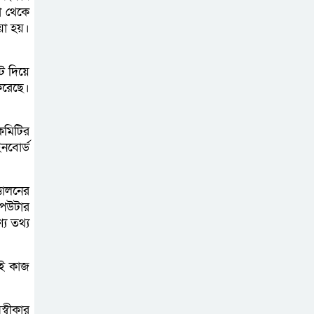
া থেকে
বাগাতিপাড়ায় সড়ক
ওয়া হয়।
নির্মাণে বাধার
অভিযোগে
ইট দিয়ে
বাগাতিপাড়ায় মানববন্ধন
করেছে।
বাগাতিপাড়ায় বিশ্ব
কমিটির
মাতৃদুগ্ধ সপ্তাহের
নবোর্ড
সমাপনী ও পুরস্কার
বিতরণ
তোলনের
পিউটার
বড়াইগ্রামে দুর্নীতির
য তথ্য
অভিযোগে প্রধান
শিক্ষক বরখাস্ত, তিন
েই কাজ
কর্মচারীর নিয়োগ বাতিল
্বীকার