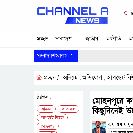
ঢ
প্রচ্ছদ
সারাদেশ
জাতীয়
অর্থনীতি
আ
সংবাদ শিরোনাম ::
প্রচ্ছদ /
অনিয়ম
অভিযোগ
আপডেট নি
,
,
ট্যাগস :
মোহনপুরে কা
কিছুদিনেই উঠ
অনিয়ম
অভিযোগ
আপডেট নিউজ
এম এম মামুন
মোহনপুর
আপডেট সময় :