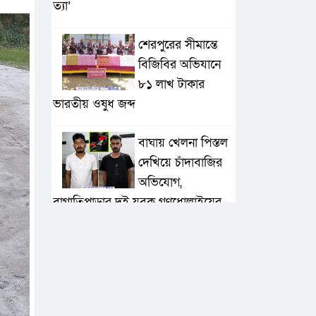
ত্যা’
শেরপুরের সীমান্তে
বিজিবির অভিযানে
৮১ লাখ টাকার
ভারতীয় ওষুধ জব্দ
বাঘায় খেলনা পিস্তল
দেখিয়ে চাঁদাবাজির
অভিযোগ,
বাগাতিপাড়ার দুই যুবক গণধোলাইয়ের
পর আটক
পঞ্চগড়ে ১০ দফা
দাবিতে ১১ দলীয়
ঐক্যজোটের বিক্ষোভ,