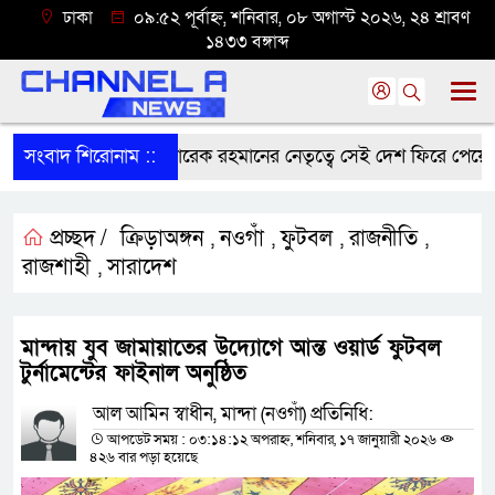
ঢাকা
০৯:৫২ পূর্বাহ্ন, শনিবার, ০৮ অগাস্ট ২০২৬, ২৪ শ্রাবণ
১৪৩৩ বঙ্গাব্দ
সংবাদ শিরোনাম ::
প্রধানমন্ত্রী তারেক রহমানের নেতৃত্বে সেই দেশ ফিরে পেয়েছি, ঐ
প্রচ্ছদ /
ক্রিড়াঅঙ্গন
নওগাঁ
ফুটবল
রাজনীতি
,
,
,
,
রাজশাহী
সারাদেশ
,
মান্দায় যুব জামায়াতের উদ্যোগে আন্ত ওয়ার্ড ফুটবল
টুর্নামেন্টের ফাইনাল অনুষ্ঠিত
আল আমিন স্বাধীন, মান্দা (নওগাঁ) প্রতিনিধি:
আপডেট সময় : ০৩:১৪:১২ অপরাহ্ন, শনিবার, ১৭ জানুয়ারী ২০২৬
৪২৬ বার পড়া হয়েছে