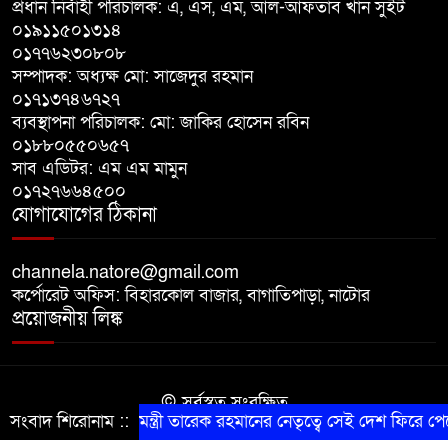
প্রধান নির্বাহী পরিচালক: এ, এস, এম, আল-আফতাব খান সুইট
পঞ্চগড়ে ১০ দফা দাবিতে ১১ দলীয়
০১৯১১৫০১৩১৪
ঐক্যজোটের বিক্ষোভ, প্রধানমন্ত্রীর
০১৭৭৬২৩০৮০৮
কাছে স্মারকলিপি
সম্পাদক: অধ্যক্ষ মো: সাজেদুর রহমান
০১৭১৩৭৪৬৭২৭
বাগাতিপাড়ায় স্বামীর মৃত্যুর আধা
ব্যবস্থাপনা পরিচালক: মো: জাকির হোসেন রবিন
ঘণ্টার ব্যবধানে স্ত্রীরও মৃত্যু, শোকে
০১৮৮০৫৫০৬৫৭
স্তব্ধ এলাকা!
সাব এডিটর: এম এম মামুন
০১৭২৭৬৬৪৫০০
যোগাযোগের ঠিকানা
বাংলাদেশের মাটিতে আর কোনোদিন
ফ্যাসিস্টের স্থান হবে না: নাটোরে হুইপ
দুলু
channela.natore@gmail.com
কর্পোরেট অফিস: বিহারকোল বাজার, বাগাতিপাড়া, নাটোর
প্রয়োজনীয় লিঙ্ক
© সর্বস্বত্ব সংরক্ষিত
সংবাদ শিরোনাম ::
প্রধানমন্ত্রী তারেক রহমানের নেতৃত্বে সেই দেশ ফিরে পেয়েছি
কারিগরি সহযোগিতায় সীমান্ত আইটি