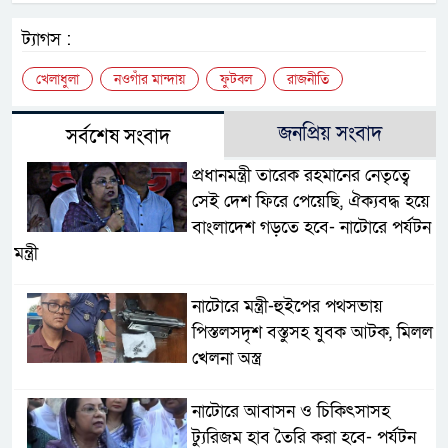
ট্যাগস :
খেলাধুলা
নওগাঁর মান্দায়
ফুটবল
রাজনীতি
জনপ্রিয় সংবাদ
সর্বশেষ সংবাদ
প্রধানমন্ত্রী তারেক রহমানের নেতৃত্বে
সেই দেশ ফিরে পেয়েছি, ঐক্যবদ্ধ হয়ে
বাংলাদেশ গড়তে হবে- নাটোরে পর্যটন
মন্ত্রী
নাটোরে মন্ত্রী-হুইপের পথসভায়
পিস্তলসদৃশ বস্তুসহ যুবক আটক, মিলল
খেলনা অস্ত্র
নাটোরে আবাসন ও চিকিৎসাসহ
ট্যুরিজম হাব তৈরি করা হবে- পর্যটন