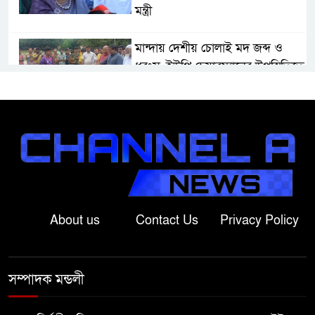
মন্ত্রী
মান্দায় দেশীয় চোলাই মদ জব্দ ও
ধ্বংস, ইউপি চেয়ারম্যানের উপস্থিতিতে
আটক ব্যক্তিকে শাস্তি
শ্রীবরদীতে বৃদ্ধের ম’রদে’হ উদ্ধার,
পরিবারের দাবি ‘হ//ত্যা’
শেরপুরের সীমান্তে বিজিবির অভিযানে
৮১ লাখ টাকার ভারতীয় ওষুধ জব্দ
About us
Contact Us
Privacy Policy
বাঘায় খেলনা পিস্তল দেখিয়ে
চাঁদাবাজির অভিযোগ, বাগাতিপাড়ার
সম্পাদক মন্ডলী
দুই যুবক গণধোলাইয়ের পর আটক