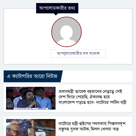
আপলোডকারীর তথ্য
আপলোডকারীর সব সংবাদ
এ ক্যাটাগরির আরো নিউজ
প্রধানমন্ত্রী তারেক রহমানের নেতৃত্বে সেই
দেশ ফিরে পেয়েছি, ঐক্যবদ্ধ হয়ে
বাংলাদেশ গড়তে হবে- নাটোরে পর্যটন মন্ত্রী
নাটোরে মন্ত্রী-হুইপের পথসভায় পিস্তলসদৃশ
বস্তুসহ যুবক আটক, মিলল খেলনা অস্ত্র