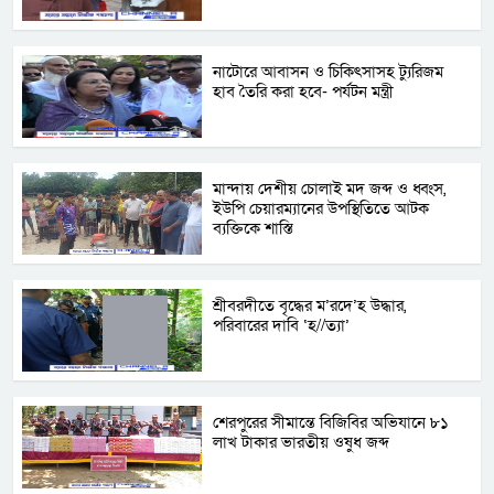
নাটোরে আবাসন ও চিকিৎসাসহ ট্যুরিজম
হাব তৈরি করা হবে- পর্যটন মন্ত্রী
মান্দায় দেশীয় চোলাই মদ জব্দ ও ধ্বংস,
ইউপি চেয়ারম্যানের উপস্থিতিতে আটক
ব্যক্তিকে শাস্তি
শ্রীবরদীতে বৃদ্ধের ম’রদে’হ উদ্ধার,
পরিবারের দাবি ‘হ//ত্যা’
শেরপুরের সীমান্তে বিজিবির অভিযানে ৮১
লাখ টাকার ভারতীয় ওষুধ জব্দ