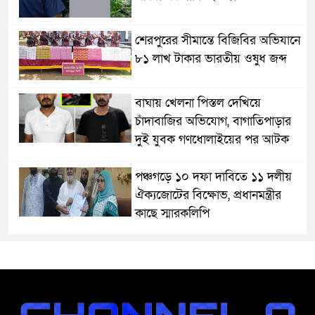
শেরপুরের সীমান্তে বিজিবির অভিযানে
৮১ লাখ টাকার ভারতীয় ওষুধ জব্দ
বাঘায় খেলনা পিস্তল দেখিয়ে
চাঁদাবাজির অভিযোগ, বাগাতিপাড়ার
দুই যুবক গণধোলাইয়ের পর আটক
পঞ্চগড়ে ১০ দফা দাবিতে ১১ দলীয়
ঐক্যজোটের বিক্ষোভ, প্রধানমন্ত্রীর
কাছে স্মারকলিপি
বাগাতিপাড়ায় স্বামীর মৃত্যুর আধা
ঘণ্টার ব্যবধানে স্ত্রীরও মৃত্যু, শোকে
স্তব্ধ এলাকা!