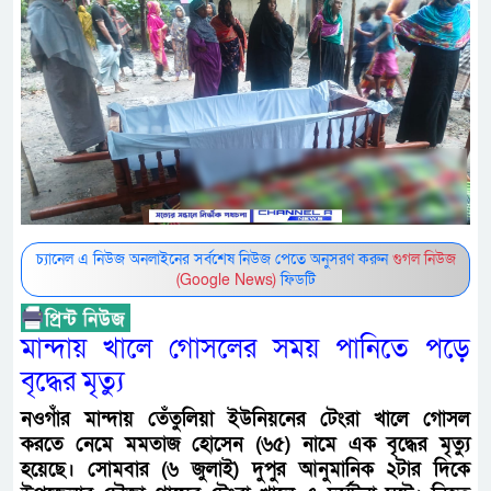
চ্যানেল এ নিউজ অনলাইনের সর্বশেষ নিউজ পেতে অনুসরণ করুন
গুগল নিউজ
(Google News)
ফিডটি
মান্দায় খালে গোসলের সময় পানিতে পড়ে
বৃদ্ধের মৃত্যু
নওগাঁর মান্দায় তেঁতুলিয়া ইউনিয়নের টেংরা খালে গোসল
করতে নেমে মমতাজ হোসেন (৬৫) নামে এক বৃদ্ধের মৃত্যু
হয়েছে। সোমবার (৬ জুলাই) দুপুর আনুমানিক ২টার দিকে