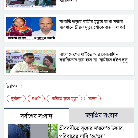
স্মারকলিপি
বাগাতিপাড়ায় স্বামীর মৃত্যুর আধা ঘণ্টার
ব্যবধানে স্ত্রীরও মৃত্যু, শোকে স্তব্ধ এলাকা!
বাংলাদেশের মাটিতে আর কোনোদিন
ফ্যাসিস্টের স্থান হবে না: নাটোরে হুইপ দুলু
ট্যাগস :
দুর্ঘটনা
নওগাঁ
পানিতে ডুবে মৃত্যু
মান্দা
জনপ্রিয় সংবাদ
সর্বশেষ সংবাদ
শ্রীবরদীতে বৃদ্ধের ম’রদে’হ উদ্ধার,
পরিবারের দাবি ‘হ//ত্যা’