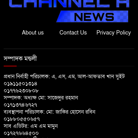
বাংলাদেশের মাটিতে আর কোনোদিন
ফ্যাসিস্টের স্থান হবে না: নাটোরে হুইপ
দুলু
About us
Contact Us
Privacy Policy
লালপুরে নারীর ১ লাখ ৮০ হাজার টাকা
ছিনতাই, ৪৮ ঘণ্টার মধ্যে গ্রেপ্তার ২
সম্পাদক মন্ডলী
বাগাতিপাড়ায় সড়ক নির্মাণে বাধার
অভিযোগে বাগাতিপাড়ায় মানববন্ধন
প্রধান নির্বাহী পরিচালক: এ, এস, এম, আল-আফতাব খান সুইট
০১৯১১৫০১৩১৪
০১৭৭৬২৩০৮০৮
বাগাতিপাড়ায় বিশ্ব মাতৃদুগ্ধ সপ্তাহের
সম্পাদক: অধ্যক্ষ মো: সাজেদুর রহমান
সমাপনী ও পুরস্কার বিতরণ
০১৭১৩৭৪৬৭২৭
ব্যবস্থাপনা পরিচালক: মো: জাকির হোসেন রবিন
বড়াইগ্রামে দুর্নীতির অভিযোগে প্রধান
০১৮৮০৫৫০৬৫৭
সাব এডিটর: এম এম মামুন
শিক্ষক বরখাস্ত, তিন কর্মচারীর নিয়োগ
০১৭২৭৬৬৪৫০০
বাতিল