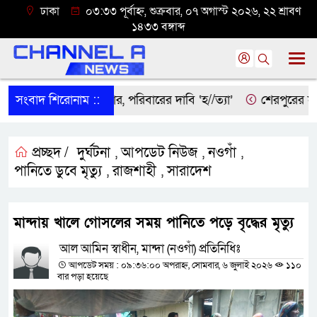
ঢাকা
০৩:৩৩ পূর্বাহ্ন, শুক্রবার, ০৭ অগাস্ট ২০২৬, ২২ শ্রাবণ
১৪৩৩ বঙ্গাব্দ
ে বৃদ্ধের ম’রদে’হ উদ্ধার, পরিবারের দাবি ‘হ//ত্যা’
সংবাদ শিরোনাম ::
শেরপুরের সীমান
প্রচ্ছদ /
দুর্ঘটনা
আপডেট নিউজ
নওগাঁ
,
,
,
পানিতে ডুবে মৃত্যু
রাজশাহী
সারাদেশ
,
,
মান্দায় খালে গোসলের সময় পানিতে পড়ে বৃদ্ধের মৃত্যু
আল আমিন স্বাধীন, মান্দা (নওগাঁ) প্রতিনিধিঃ
আপডেট সময় : ০৯:৩৬:০০ অপরাহ্ন, সোমবার, ৬ জুলাই ২০২৬
১১০
বার পড়া হয়েছে