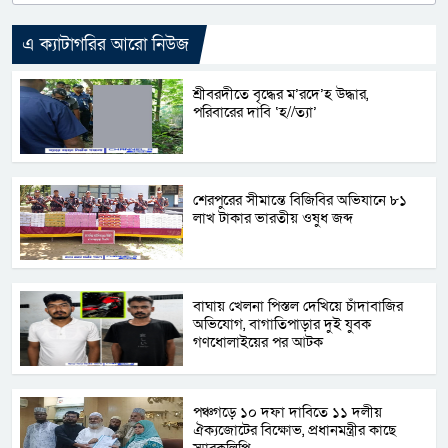
এ ক্যাটাগরির আরো নিউজ
শ্রীবরদীতে বৃদ্ধের ম’রদে’হ উদ্ধার,
পরিবারের দাবি ‘হ//ত্যা’
শেরপুরের সীমান্তে বিজিবির অভিযানে ৮১
লাখ টাকার ভারতীয় ওষুধ জব্দ
বাঘায় খেলনা পিস্তল দেখিয়ে চাঁদাবাজির
অভিযোগ, বাগাতিপাড়ার দুই যুবক
গণধোলাইয়ের পর আটক
পঞ্চগড়ে ১০ দফা দাবিতে ১১ দলীয়
ঐক্যজোটের বিক্ষোভ, প্রধানমন্ত্রীর কাছে