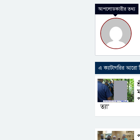
আপলোডকারীর তথ্য
এ ক্যাটাগরির আরো
শ
ম
প
ত্যা’
প