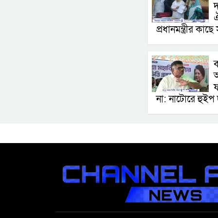
দ
ঐ
প্রধানমন্ত্রীর কাছ
ব
ফ
না: নাটোরে হুইপ দ