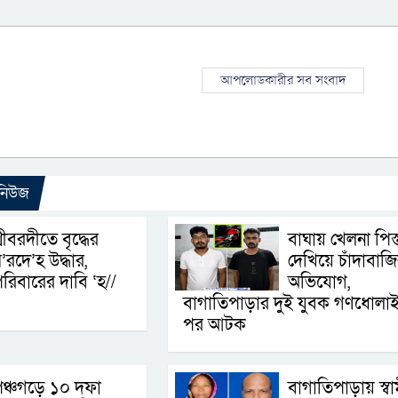
আপলোডকারীর সব সংবাদ
 নিউজ
্রীবরদীতে বৃদ্ধের
বাঘায় খেলনা পিস
’রদে’হ উদ্ধার,
দেখিয়ে চাঁদাবাজ
রিবারের দাবি ‘হ//
অভিযোগ,
বাগাতিপাড়ার দুই যুবক গণধোলা
পর আটক
ঞ্চগড়ে ১০ দফা
বাগাতিপাড়ায় স্বা