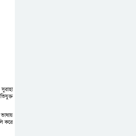
বাগাতিপাড়ায় সড়ক
নির্মাণে বাধার
অভিযোগে
বাগাতিপাড়ায় মানববন্ধন
বাগাতিপাড়ায় বিশ্ব
মাতৃদুগ্ধ সপ্তাহের
সমাপনী ও পুরস্কার
বিতরণ
সুরাহা
বড়াইগ্রামে দুর্নীতির
িযুক্ত
অভিযোগে প্রধান
শিক্ষক বরখাস্ত, তিন
ভাষায়
কর্মচারীর নিয়োগ বাতিল
লি করে