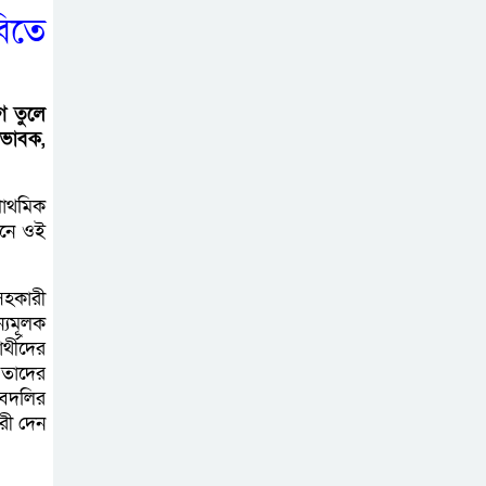
প্রধানমন্ত্রীর কাছে স্মারকলিপি
িতে
বাগাতিপাড়ায় স্বামীর
মৃত্যুর আধা ঘণ্টার
গ তুলে
ব্যবধানে স্ত্রীরও মৃত্যু,
িভাবক,
শোকে স্তব্ধ এলাকা!
রাথমিক
বাংলাদেশের মাটিতে
ধনে ওই
আর কোনোদিন
ফ্যাসিস্টের স্থান হবে
সহকারী
না: নাটোরে হুইপ দুলু
্যমূলক
্থীদের
লালপুরে নারীর ১
 তাদের
লাখ ৮০ হাজার টাকা
র বদলির
রী দেন
ছিনতাই, ৪৮ ঘণ্টার
মধ্যে গ্রেপ্তার ২