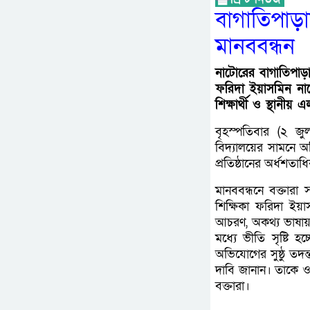
বাগাতিপা
মানববন্ধন
নাটোরের বাগাতিপাড়া
ফরিদা ইয়াসমিন না
শিক্ষার্থী ও স্থানীয় 
বৃহস্পতিবার (২ জ
বিদ্যালয়ের সামনে অভ
প্রতিষ্ঠানের অর্ধশতাধ
মানববন্ধনে বক্তারা
শিক্ষিকা ফরিদা ইয়াস
আচরণ, অকথ্য ভাষায়
মধ্যে ভীতি সৃষ্টি হ
অভিযোগের সুষ্ঠু তদন্
দাবি জানান। তাকে 
বক্তারা।