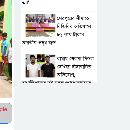
ত্যা’
শেরপুরের সীমান্তে
বিজিবির অভিযানে
৮১ লাখ টাকার
ভারতীয় ওষুধ জব্দ
বাঘায় খেলনা পিস্তল
দেখিয়ে চাঁদাবাজির
অভিযোগ,
বাগাতিপাড়ার দুই যুবক গণধোলাইয়ের
পর আটক
পঞ্চগড়ে ১০ দফা
gle
দাবিতে ১১ দলীয়
ঐক্যজোটের বিক্ষোভ,