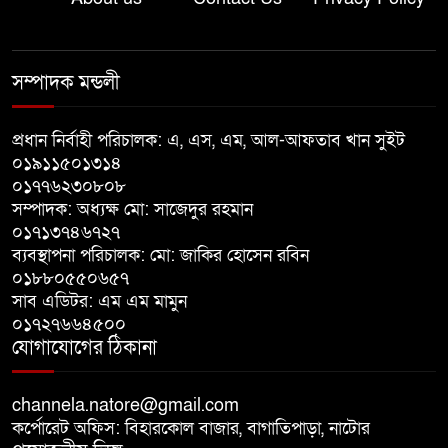
পঞ্চগড়ে জমি বিরোধের জেরে
জামাইয়ের বিরুদ্ধে অবসরপ্রাপ্ত
সম্পাদক মন্ডলী
সচিবসহ পরিবারের মানববন্ধন
প্রধান নির্বাহী পরিচালক: এ, এস, এম, আল-আফতাব খান সুইট
রাণীশংকৈলে আন্তর্জাতিক আদিবাসী
০১৯১১৫০১৩১৪
দিবস পালিত
০১৭৭৬২৩০৮০৮
সম্পাদক: অধ্যক্ষ মো: সাজেদুর রহমান
০১৭১৩৭৪৬৭২৭
নাটোরে আন্তর্জাতিক আদিবাসী দিবস
ব্যবস্থাপনা পরিচালক: মো: জাকির হোসেন রবিন
পালিত
০১৮৮০৫৫০৬৫৭
সাব এডিটর: এম এম মামুন
০১৭২৭৬৬৪৫০০
নলডাঙ্গায় ব্যতিক্রমী উদ্যোগ
যোগাযোগের ঠিকানা
গ্রামবাসীর, মুষ্টি চাল ও স্বেচ্ছাশ্রমে এক
কিলোমিটার রাস্তা সংস্কার
channela.natore@gmail.com
কর্পোরেট অফিস: বিহারকোল বাজার, বাগাতিপাড়া, নাটোর