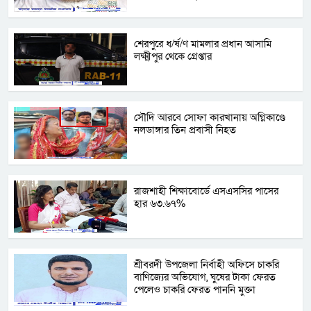
শেরপুরে ধ/র্ষ/ণ মামলার প্রধান আসামি
লক্ষ্মীপুর থেকে গ্রেপ্তার
সৌদি আরবে সোফা কারখানায় অগ্নিকাণ্ডে
নলডাঙ্গার তিন প্রবাসী নিহত
রাজশাহী শিক্ষাবোর্ডে এসএসসির পাসের
হার ৬৩.৬৭%
শ্রীবরদী উপজেলা নির্বাহী অফিসে চাকরি
বাণিজ্যের অভিযোগ, ঘুষের টাকা ফেরত
পেলেও চাকরি ফেরত পাননি মুক্তা