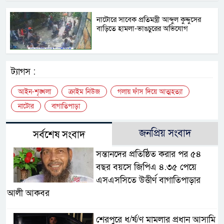
নাটোরে সাবেক প্রতিমন্ত্রী আব্দুল কুদ্দুসের
বাড়িতে হামলা-ভাঙচুরের অভিযোগ
ট্যাগস :
আইন-শৃঙ্খলা
ক্রাইম নিউজ
গলায় ফাঁস দিয়ে আত্মহত্যা
নাটোর
বাগাতিপাড়া
জনপ্রিয় সংবাদ
সর্বশেষ সংবাদ
সন্তানদের প্রতিষ্ঠিত করার পর ৫৪
বছর বয়সে জিপিএ ৪.৩৫ পেয়ে
এসএসসিতে উত্তীর্ণ বাগাতিপাড়ার
আলী আকবর
শেরপুরে ধ/র্ষ/ণ মামলার প্রধান আসামি