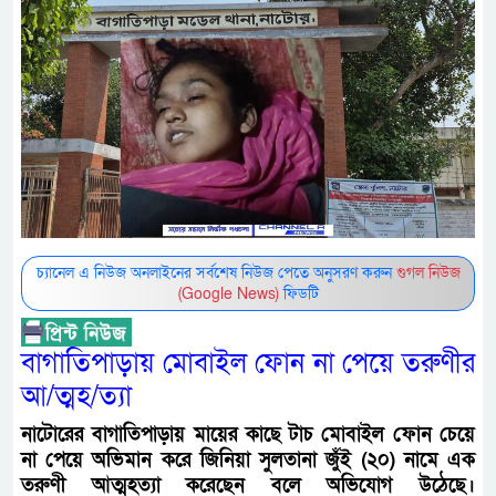
চ্যানেল এ নিউজ অনলাইনের সর্বশেষ নিউজ পেতে অনুসরণ করুন
গুগল নিউজ
(Google News)
ফিডটি
বাগাতিপাড়ায় মোবাইল ফোন না পেয়ে তরুণীর
আ/ত্মহ/ত্যা
নাটোরের বাগাতিপাড়ায় মায়ের কাছে টাচ মোবাইল ফোন চেয়ে
না পেয়ে অভিমান করে জিনিয়া সুলতানা জুঁই (২০) নামে এক
তরুণী আত্মহত্যা করেছেন বলে অভিযোগ উঠেছে।