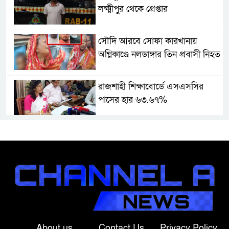
লক্ষ্মীপুর থেকে গ্রেপ্তার
সৌদি আরবে সোফা কারখানায়
অগ্নিকাণ্ডে নলডাঙ্গার তিন প্রবাসী নিহত
রাজশাহী শিক্ষাবোর্ডে এসএসসির
পাসের হার ৬৩.৬৭%
শ্রীবরদী উপজেলা নির্বাহী অফিসে
চাকরি বাণিজ্যের অভিযোগ, ঘুষের
টাকা ফেরত পেলেও চাকরি ফেরত
পাননি মুক্তা
নাটোরে সাবেক প্রতিমন্ত্রী আব্দুল
কুদ্দুসের বাড়িতে হামলা-ভাঙচুরের
অভিযোগ
About us
Contact Us
Privacy Policy