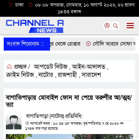
ঢাকা
০৮:০৮ অপরাহ্ন, সোমবার, ১০ অগাস্ট ২০২৬, ২৬ শ্রাবণ
১৪৩৩ বঙ্গাব্দ
্রধান আসামি লক্ষ্মীপুর থেকে গ্রেপ্তার
সংবাদ শিরোনাম ::
সৌদি আরবে সোফা কারখানায় অ
প্রচ্ছদ /
আপডেট নিউজ
আইন-আদালত
,
,
ক্রাইম নিউজ
নাটোর
রাজশাহী
সারাদেশ
,
,
,
বাগাতিপাড়ায় মোবাইল ফোন না পেয়ে তরুণীর আ/ত্মহ/
ত্যা
বাগাতিপাড়া (নাটোর) প্রতিনিধি:
আপডেট সময় : ১০:২৪:২৫ অপরাহ্ন, বৃহস্পতিবার, ৭ মে ২০২৬
১৭৪৪ বার পড়া হয়েছে