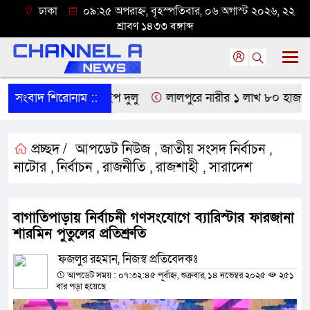
ঢাকা
০৯:২৫ অপরাহ্ন, বৃহস্পতিবার, ০৬ অগাস্ট ২০২৬, ২২
শ্রাবণ ১৪৩৩ বঙ্গাব্দ
 হবে না: নাটোরে হুইপ দুলু
সংবাদ শিরোনাম ::
লালপুরে নারীর ১ লাখ ৮০ হাজার টাকা ছ
প্রচ্ছদ /
আপডেট নিউজ
জাতীয় সংসদ নির্বাচন
,
,
নাটোর
নির্বাচন
রাজনীতি
রাজশাহী
সারাদেশ
,
,
,
,
বাগাতিপাড়ায় নির্বাচনী গণসংযোগে ব্যারিস্টার ফারজানা
শারমিন পুতুলের প্রতিশ্রুতি
ফজলুর রহমান, নিজস্ব প্রতিবেদকঃ
আপডেট সময় : ০৭:৩২:৪৫ পূর্বাহ্ন, শুক্রবার, ১৪ নভেম্বর ২০২৫
২৫১
বার পড়া হয়েছে