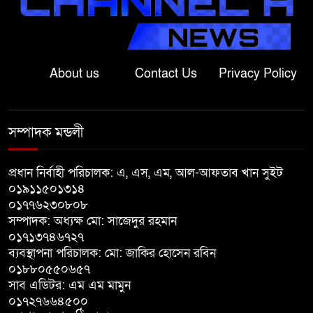
বাগাতিপাড়ায় জামায়াতের গণমিছিল
গোদাগাড়ীতে জুলাই গণঅভ্যুত্থান
About us
Contact Us
Privacy Policy
দিবসে আলোচনা সভা ও পুরস্কার
বিতরণ
সম্পাদক মন্ডলী
বাগাতিপাড়ায় নানা আয়োজনে জুলাই
গণঅভ্যুত্থান দিবস-২০২৬ পালন
প্রধান নির্বাহী পরিচালক: এ, এস, এম, আল-আফতাব খান সুইট
০১৯১১৫০১৩১৪
বড়াইগ্রামে জুলাই গণঅভ্যুত্থান দিবসে
০১৭৭৬২৩০৮০৮
আলোচনা সভা ও প্রামাণ্যচিত্র প্রদর্শন
সম্পাদক: অধ্যক্ষ মো: সাজেদুর রহমান
০১৭১৩৭৪৬৭২৭
ব্যবস্থাপনা পরিচালক: মো: জাকির হোসেন রবিন
বাগাতিপাড়ায় বাউয়েটে ‘জুলাই
০১৮৮০৫৫০৬৫৭
গণঅভ্যুত্থান দিবস’ পালিত
সাব এডিটর: এম এম মামুন
০১৭২৭৬৬৪৫০০