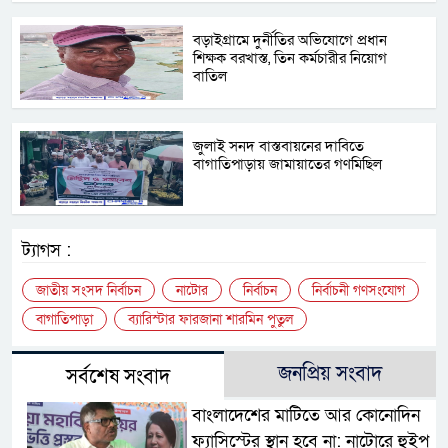
বড়াইগ্রামে দুর্নীতির অভিযোগে প্রধান
শিক্ষক বরখাস্ত, তিন কর্মচারীর নিয়োগ
বাতিল
জুলাই সনদ বাস্তবায়নের দাবিতে
বাগাতিপাড়ায় জামায়াতের গণমিছিল
ট্যাগস :
জাতীয় সংসদ নির্বাচন
নাটোর
নির্বাচন
নির্বাচনী গণসংযোগ
বাগাতিপাড়া
ব্যারিস্টার ফারজানা শারমিন পুতুল
জনপ্রিয় সংবাদ
সর্বশেষ সংবাদ
বাংলাদেশের মাটিতে আর কোনোদিন
ফ্যাসিস্টের স্থান হবে না: নাটোরে হুইপ