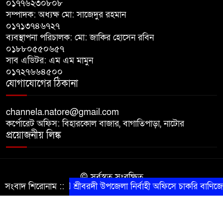
০১৭৭৬২৩০৮০৮
সম্পাদক: অধ্যক্ষ মো: সাজেদুর রহমান
পঞ্চগড়ে নিষিদ্ধ আওয়ামী লীগের পৌর
০১৭১৩৭৪৬৭২৭
ব্যবস্থাপনা পরিচালক: মো: জাকির হোসেন রবিন
সভাপতি কাজী আল তারিক গ্রেপ্তার
০১৮৮০৫৫০৬৫৭
সাব এডিটর: এম এম মামুন
পঞ্চগড়ে পুরনো মোটরসাইকেলের
০১৭২৭৬৬৪৫০০
বাজারের আনুষ্ঠানিক কার্যক্রম শুরু
যোগাযোগের ঠিকানা
channela.natore@gmail.com
কর্পোরেট অফিস: বিহারকোল বাজার, বাগাতিপাড়া, নাটোর
প্রয়োজনীয় লিঙ্ক
© সর্বস্বত্ব সংরক্ষিত
সংবাদ শিরোনাম ::
শ্রীবরদী উপজেলা নির্বাহী অফিসে চাকরি বাণিজ্যে
কারিগরি সহযোগিতায় সীমান্ত আইটি