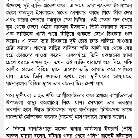
উদ্দেশ্যে দুই ব্যক্তি প্রবেশ করে। এ সময় তারা নজরুল ইসলামের
ছেলে নাজমুল ইসলামের ঘরের জানালার কাছে গিয়ে উঁকি দেয়
এবং ঘরের ভেতরে গন্ধযুক্ত স্প্রে ছিটায়। ওই স্প্রের গন্ধ পেয়ে
ঘুম থেকে জেগে ওঠেন নাজমুল ইসলাম। তিনি জানালার সামনে
এক ব্যক্তিকে খালি গায়ে দাঁড়িয়ে থাকতে দেখে চিৎকার শুরু
করেন। এ সময় তার চিৎকারে দুই চোর দ্রুত পালিয়ে যাওয়ার
চেষ্টা করলে। পাশের বাড়ির বাসিন্দা শফি আলী ঘর থেকে বের
হয়ে চোরদের ধাওয়া করেন। একপর্যায়ে তিনি একজনের জামা
চেপে ধরতে সক্ষম হন। তখন ওই ব্যক্তি ধারালো অস্ত্র দিয়ে শফি
আলীর হাতের বিভিন্ন স্থানে এলোপাতাড়ি আঘাত করে পালিয়ে
যায়। এতে তিনি গুরুতর জখম হন। স্থানীয়দের ভাষ্যমতে,
ঘটনাস্থলের বিভিন্ন স্থানে তার রক্তের চিহ্ন দেখা যায়।
পরে স্থানীয়রা আহত শফি আলীকে উদ্ধার করে প্রথমে বাগাতিপাড়া
উপজেলা স্বাস্থ্য কমপ্লেক্সে নিয়ে যান। সেখানে তার অবস্থার
অবনতি হলে উন্নত চিকিৎসার জন্য কর্তব্যরত চিকিৎসক তাকে
রাজশাহী মেডিকেল কলেজ (রামেক) হাসপাতালে রেফার করেন।
এ বিষয়ে বাগাতিপাড়া মডেল থানার অফিসার ইনচার্জ (ওসি)
আব্দুল হান্নান বলেন, ঘটনার খবর পেয়ে পুলিশ রাতেই ঘটনাস্থল