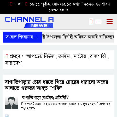
ঢাকা
০৯:১৫ পূর্বাহ্ন, সোমবার, ১০ অগাস্ট ২০২৬, ২৬ শ্রাবণ
১৪৩৩ বঙ্গাব্দ
সংবাদ শিরোনাম ::
শ্রীবরদী উপজেলা নির্বাহী অফিসে চাকরি বাণিজ্যের অ
প্রচ্ছদ /
আপডেট নিউজ
ক্রাইম
নাটোর
রাজশাহী
,
,
,
,
সারাদেশ
বাগাতিপাড়ায় চোর ধরতে গিয়ে চোরের ধারালো অস্ত্রের
আঘাতে গুরুতর আহত “শফি”
বাগাতিপাড়া (নাটোর) প্রতিনিধি:
আপডেট সময় : ০২:৫১:৪৫ অপরাহ্ন, সোমবার, ১ জুন ২০২৬
২৫৫ বার
পড়া হয়েছে