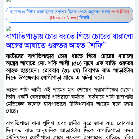
চ্যানেল এ নিউজ অনলাইনের সর্বশেষ নিউজ পেতে অনুসরণ করুন
গুগল নিউজ
(Google News)
ফিডটি
বাগাতিপাড়ায় চোর ধরতে গিয়ে চোরের ধারালো
অস্ত্রের আঘাতে গুরুতর আহত “শফি”
নাটোরের বাগাতিপাড়ায় চোর ধরতে গিয়ে চোরের ধারালো
অস্ত্রের আঘাতে মো. শফি আলী (৫০) নামে এক ব্যক্তি গুরুতর
আহত হয়েছেন। রোববার (৩১ মে) দিবাগত রাত আড়াইটার
দিকে উপজেলার যোগীপাড়া গ্রামে এ ঘটনা ঘটে।
আহত শফি আলী ওই গ্রামের মৃত শোয়েব পরামাণিকের ছেলে।
তিনি একটি বেসরকারি প্রতিষ্ঠানে কর্মরত। বর্তমানে শফি রাজশাহী
মেডিকেল কলেজ হাসপাতালে চিকিৎসাধীন আছেন বলে জানা
গেছে।
বাগাতিপাড়া থানা পুলিশ এবং স্থানীয় সূত্রে জানা যায়, রোববার
দিবাগত রাত আনুমানিক আড়াইটার দিকে বাগাতিপাড়া সদর
ইউনিয়নের যোগীপাড়া গ্রামে নজরুল ইসলামের বাড়িতে চুরির