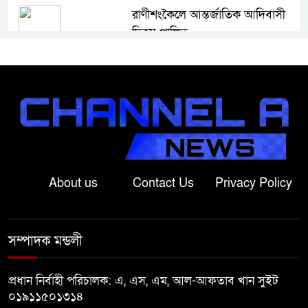
রাণীশংকৈলে আন্তর্জাতিক আদিবাসী
দিবস পালিত
নাটোরে আন্তর্জাতিক আদিবাসী দিবস
পালিত
নলডাঙ্গায় ব্যতিক্রমী উদ্যোগ
গ্রামবাসীর, মুষ্টি চাল ও স্বেচ্ছাশ্রমে এক
কিলোমিটার রাস্তা সংস্কার
About us
Contact Us
Privacy Policy
অসুস্থ রাবি শিক্ষার্থীকে এয়ার
অ্যাম্বুলেন্সে ঢাকায় পাঠানো হলো
সম্পাদক মন্ডলী
বাগাতিপাড়ায় কপোতাক্ষ এক্সপ্রেসের
প্রধান নির্বাহী পরিচালক: এ, এস, এম, আল-আফতাব খান সুইট
ধাক্কায় কীটনাশকবাহী পিকআপ চুরমার,
০১৯১১৫০১৩১৪
ক্ষতি প্রায় ৭ লাখ টাকা