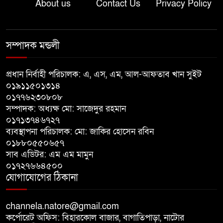
About us
Contact Us
Privacy Policy
বাঘায় খেলনা পিস্তল দেখিয়ে
চাঁদাবাজির অভিযোগ, বাগাতিপাড়ার
সম্পাদক মন্ডলী
দুই যুবক গণধোলাইয়ের পর আটক
প্রধান নির্বাহী পরিচালক: এ, এস, এম, আল-আফতাব খান সুইট
পঞ্চগড়ে ১০ দফা দাবিতে ১১ দলীয়
০১৯১১৫০১৩১৪
ঐক্যজোটের বিক্ষোভ, প্রধানমন্ত্রীর
০১৭৭৬২৩০৮০৮
কাছে স্মারকলিপি
সম্পাদক: অধ্যক্ষ মো: সাজেদুর রহমান
০১৭১৩৭৪৬৭২৭
বাগাতিপাড়ায় স্বামীর মৃত্যুর আধা
ব্যবস্থাপনা পরিচালক: মো: জাকির হোসেন রবিন
ঘণ্টার ব্যবধানে স্ত্রীরও মৃত্যু, শোকে
০১৮৮০৫৫০৬৫৭
স্তব্ধ এলাকা!
সাব এডিটর: এম এম মামুন
০১৭২৭৬৬৪৫০০
যোগাযোগের ঠিকানা
বাংলাদেশের মাটিতে আর কোনোদিন
ফ্যাসিস্টের স্থান হবে না: নাটোরে হুইপ
দুলু
channela.natore@gmail.com
কর্পোরেট অফিস: বিহারকোল বাজার, বাগাতিপাড়া, নাটোর