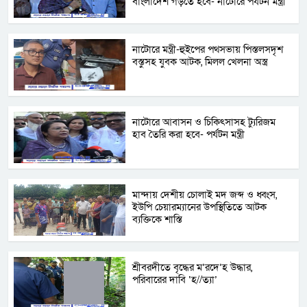
বাংলাদেশ গড়তে হবে- নাটোরে পর্যটন মন্ত্রী
নাটোরে মন্ত্রী-হুইপের পথসভায় পিস্তলসদৃশ
বস্তুসহ যুবক আটক, মিলল খেলনা অস্ত্র
নাটোরে আবাসন ও চিকিৎসাসহ ট্যুরিজম
হাব তৈরি করা হবে- পর্যটন মন্ত্রী
মান্দায় দেশীয় চোলাই মদ জব্দ ও ধ্বংস,
ইউপি চেয়ারম্যানের উপস্থিতিতে আটক
ব্যক্তিকে শাস্তি
শ্রীবরদীতে বৃদ্ধের ম’রদে’হ উদ্ধার,
পরিবারের দাবি ‘হ//ত্যা’