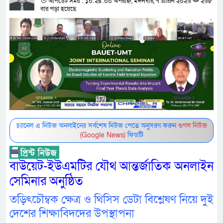
আপডেট সময় : ১০:২৪:০০ অপরাহ্ন, মঙ্গলবার, ৭ এপ্রিল ২০২৬
২৬৮
বার পড়া হয়েছে
চ্যানেল এ নিউজ অনলাইনের সর্বশেষ নিউজ পেতে অনুসরণ করুন
গুগল নিউজ
(Google News)
ফিডটি
বাউয়েট-ইউএমটির যৌথ আন্তর্জাতিক অনলাইন
সেমিনার অনুষ্ঠিত
তড়িৎচৌম্বক ক্ষেত্র ও থিসিস ডেটা বিশ্লেষণ নিয়ে দুই
দেশের শিক্ষাবিদদের উপস্থাপনা