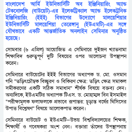
বাংলাদেশ আর্মি ইউনিভার্সিটি অব ইঞ্জিনিয়ারিং অ্যান্ড
টেকনোলজি (বাউয়েট)-এর ইলেকট্রিক্যাল অ্যান্ড ইলেকট্রনিক
ইঞ্জিনিয়ারিং (ইইই) বিভাগের উদ্যোগে মালয়েশিয়ার
ইউনিভার্সিটি মালয়েশিয়া তেরেঙ্গানু (ইউএমটি)-এর সঙ্গে
যৌথভাবে একটি আন্তর্জাতিক অনলাইন সেমিনার অনুষ্ঠিত
হয়েছে।
সোমবার (৬ এপ্রিল) আয়োজিত এ সেমিনারে দুইজন খ্যাতনামা
শিক্ষাবিদ গুরুত্বপূর্ণ দুটি বিষয়ের ওপর আলোচনা উপস্থাপন
করেন।
সেমিনারে বাউয়েটের ইইই বিভাগের অধ্যাপক ড. মো. ওসমান
গনি “তড়িৎচৌম্বক বিচ্ছুরণ ও বিকিরণ ক্ষেত্র: তড়িৎ ক্ষেত্র সমাকল
সমীকরণের একটি সঠিক সমাধান” শীর্ষক বিষয়ে বক্তব্য দেন।
অন্যদিকে, ইউএমটির অধ্যাপক টিএস. ড. মোহাম্মদ বিন ইসমাইল
“পরীক্ষামূলক ফলাফলকে প্রভাবে রূপান্তর: চূড়ান্ত বর্ষের থিসিসের
উপাত্ত বিশ্লেষণ” বিষয়ে আলোকপাত করেন।
সেমিনারে বাউয়েট ও ইউএমটি—উভয় বিশ্ববিদ্যালয়ের শিক্ষক,
শিক্ষার্থী ও গবেষকরা অংশ নেন। বক্তারা তাঁদের উপস্থাপনায়