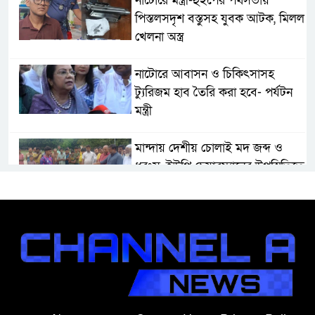
নাটোরে মন্ত্রী-হুইপের পথসভায়
পিস্তলসদৃশ বস্তুসহ যুবক আটক, মিলল
খেলনা অস্ত্র
নাটোরে আবাসন ও চিকিৎসাসহ
ট্যুরিজম হাব তৈরি করা হবে- পর্যটন
মন্ত্রী
মান্দায় দেশীয় চোলাই মদ জব্দ ও
ধ্বংস, ইউপি চেয়ারম্যানের উপস্থিতিতে
আটক ব্যক্তিকে শাস্তি
শ্রীবরদীতে বৃদ্ধের ম’রদে’হ উদ্ধার,
পরিবারের দাবি ‘হ//ত্যা’
শেরপুরের সীমান্তে বিজিবির অভিযানে
৮১ লাখ টাকার ভারতীয় ওষুধ জব্দ