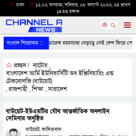
ঢাকা
১২:০২ অপরাহ্ন, শনিবার, ০৮ অগাস্ট ২০২৬, ২৪ শ্রাবণ
১৪৩৩ বঙ্গাব্দ
সংবাদ শিরোনাম ::
প্রধানমন্ত্রী তারেক রহমানের নেতৃত্বে সেই দেশ ফিরে পেয়েছি,
প্রচ্ছদ /
নাটোর
,
বাংলাদেশ আর্মি ইউনিভার্সিটি অব ইঞ্জিনিয়ারিং এন্ড
টেকনোলজি (বাউয়েট)
রাজশাহী
শিক্ষা
সারাদেশ
,
,
,
বাউয়েট-ইউএমটির যৌথ আন্তর্জাতিক অনলাইন
সেমিনার অনুষ্ঠিত
বাউয়েট, কাদিরাবাদ: