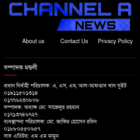
ধ্বংস, ইউপি চেয়ারম্যানের উপস্থিতিতে
আটক ব্যক্তিকে শাস্তি
শ্রীবরদীতে বৃদ্ধের ম’রদে’হ উদ্ধার,
পরিবারের দাবি ‘হ//ত্যা’
About us
Contact Us
Privacy Policy
শেরপুরের সীমান্তে বিজিবির অভিযানে
৮১ লাখ টাকার ভারতীয় ওষুধ জব্দ
সম্পাদক মন্ডলী
বাঘায় খেলনা পিস্তল দেখিয়ে
প্রধান নির্বাহী পরিচালক: এ, এস, এম, আল-আফতাব খান সুইট
চাঁদাবাজির অভিযোগ, বাগাতিপাড়ার
০১৯১১৫০১৩১৪
দুই যুবক গণধোলাইয়ের পর আটক
০১৭৭৬২৩০৮০৮
সম্পাদক: অধ্যক্ষ মো: সাজেদুর রহমান
পঞ্চগড়ে ১০ দফা দাবিতে ১১ দলীয়
০১৭১৩৭৪৬৭২৭
ব্যবস্থাপনা পরিচালক: মো: জাকির হোসেন রবিন
ঐক্যজোটের বিক্ষোভ, প্রধানমন্ত্রীর
০১৮৮০৫৫০৬৫৭
কাছে স্মারকলিপি
সাব এডিটর: এম এম মামুন