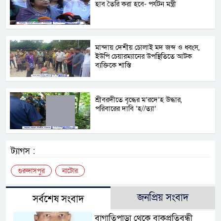
হাব তৈরি করা হবে- পর্যটন মন্ত্রী
মান্দায় দেশীয় চোলাই মদ জব্দ ও ধ্বংস,
ইউপি চেয়ারম্যানের উপস্থিতিতে আটক
ব্যক্তিকে শাস্তি
শ্রীবরদীতে বৃদ্ধের ম’রদে’হ উদ্ধার,
পরিবারের দাবি ‘হ//ত্যা’
ট্যাগস :
গুরুদাসপুর
নাটোর
জনপ্রিয় সংবাদ
সর্বশেষ সংবাদ
বাগাতিপাড়া থেকে বাকপ্রতিবন্ধী