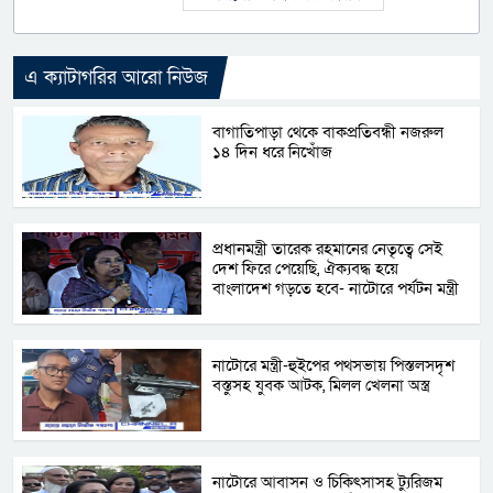
এ ক্যাটাগরির আরো নিউজ
বাগাতিপাড়া থেকে বাকপ্রতিবন্ধী নজরুল
১৪ দিন ধরে নিখোঁজ
প্রধানমন্ত্রী তারেক রহমানের নেতৃত্বে সেই
দেশ ফিরে পেয়েছি, ঐক্যবদ্ধ হয়ে
বাংলাদেশ গড়তে হবে- নাটোরে পর্যটন মন্ত্রী
নাটোরে মন্ত্রী-হুইপের পথসভায় পিস্তলসদৃশ
বস্তুসহ যুবক আটক, মিলল খেলনা অস্ত্র
নাটোরে আবাসন ও চিকিৎসাসহ ট্যুরিজম