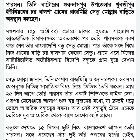
পারসন। তিনি নাটোরের গুরুদাসপুর উপজেলার খুবজীপুর
ইউনিয়নের চর বালশা গ্রামের রাজমিস্ত্রি সেতু মোল্লার বাড়িতে
অবস্থান করছেন।
মঙ্গলবার (২১ অক্টোবর) ভোরে ঢাকার হযরত শাহজালাল
আন্তর্জাতিক বিমানবন্দরে অবতরণের পর তেরি পারসনকে বরণ
করে নেন তাঁর বাংলাদেশি বন্ধু সেতু মোল্লা। পরে তাঁকে সঙ্গে নিয়ে
নিজ গ্রামের বাড়ি চর বালশায় ফেরেন সেতু। গ্রামে এসে নিজের
ব্যাটারিচালিত অটোরিকশায় বিদেশি বন্ধুকে গ্রাম ঘুরে দেখান
তিনি।
সেতু মোল্লা জানান, তিনি পেশায় রাজমিস্ত্রি ও ভ্যানচালক। অবসরে
ফেসবুকে বিভিন্ন সামাজিক বিষয় নিয়ে ভিডিও তৈরি করেন। প্রায়
২৫ দিন আগে তেরি পারসন তাঁর একটি ভিডিওতে লাইক দেন।
এরপর মেসেঞ্জারে আলাপ শুরু হয় দুজনের মধ্যে, যা দ্রুতই গড়ে
তোলে আন্তরিক বন্ধুত্বের বন্ধন। আর সেই বন্ধুত্বই টেনে এনেছে
তেরিকে দূর আমেরিকা থেকে বাংলাদেশের ছোট্ট গ্রামে।
বন্ধুকে দেখতে ১৫ দিনের ছুটি নিয়ে বাংলাদেশে আসেন তেরি
পারসন। সঙ্গে এনেছেন প্রায় দুই ভরি ওজনের স্বর্ণের চেইন,