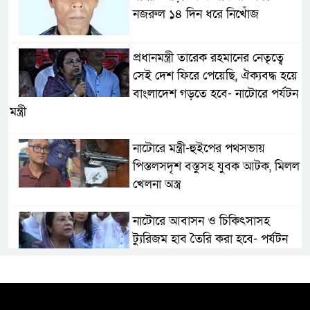
নজরুল ১৪ দিন ধরে নিখোঁজ
প্রধানমন্ত্রী তারেক রহমানের নেতৃত্বে
সেই দেশ ফিরে পেয়েছি, ঐক্যবদ্ধ হয়ে
বাংলাদেশ গড়তে হবে- নাটোরে পর্যটন
মন্ত্রী
নাটোরে মন্ত্রী-হুইপের পথসভায়
পিস্তলসদৃশ বস্তুসহ যুবক আটক, মিলল
খেলনা অস্ত্র
নাটোরে আবাসন ও চিকিৎসাসহ
ট্যুরিজম হাব তৈরি করা হবে- পর্যটন
মন্ত্রী
মান্দায় দেশীয় চোলাই মদ জব্দ ও