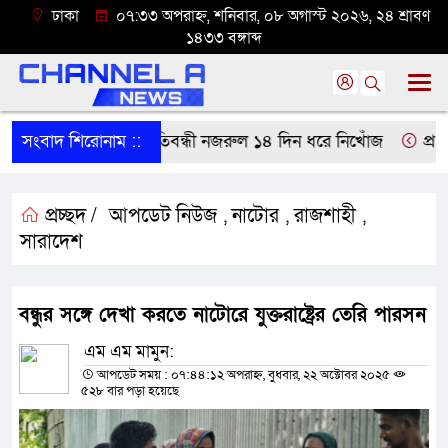
ঢাকা
০৭:৩৩ অপরাহ্ন, শনিবার, ০৮ অগাস্ট ২০২৬, ২৪ শ্রাবণ
১৪৩৩ বঙ্গাব্দ
তিপাড়া থেকে বাকপ্রতিবন্ধী নজরুল ১৪ দিন ধরে নিখোঁজ
সংবাদ শিরোনাম ::
প্রধানমন
প্রচ্ছদ /
আপডেট নিউজ
নাটোর
রাজশাহী
,
,
,
সারাদেশ
বন্ধুর সঙ্গে দেখা করতে নাটোরে যুক্তরাষ্ট্রের তেরি পারসন
এম এম মামুন:
আপডেট সময় : ০৭:৪৪:১২ অপরাহ্ন, বুধবার, ২২ অক্টোবর ২০২৫
৫২৮ বার পড়া হয়েছে