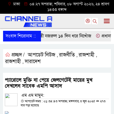
ঢাকা
০৪:২৭ অপরাহ্ন, শনিবার, ০৮ অগাস্ট ২০২৬, ২৪ শ্রাবণ
১৪৩৩ বঙ্গাব্দ
াড়া থেকে বাকপ্রতিবন্ধী নজরুল ১৪ দিন ধরে নিখোঁজ
সংবাদ শিরোনাম ::
প্রধানমন্ত্
প্রচ্ছদ /
আপডেট নিউজ
রাজনীতি
রাজশাহী
,
,
,
রাজশাহী
সারাদেশ
,
প্যারোলে মুক্তি না পেয়ে জেলগেটেই মায়ের মুখ
দেখলেন সাবেক এমপি আসাদ
এম এম মামুন:
আপডেট সময় : ০১:৩৪:৪৩ অপরাহ্ন, মঙ্গলবার, ৩ জুন ২০২৫
২৭৩
বার পড়া হয়েছে