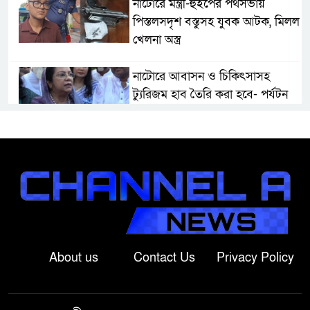
নাটোরে মন্ত্রী-হুইপের পথসভায়
পিস্তলসদৃশ বস্তুসহ যুবক আটক, মিলল
খেলনা অস্ত্র
নাটোরে আবাসন ও চিকিৎসাসহ
ট্যুরিজম হাব তৈরি করা হবে- পর্যটন
মন্ত্রী
মান্দায় দেশীয় চোলাই মদ জব্দ ও
ধ্বংস, ইউপি চেয়ারম্যানের উপস্থিতিতে
আটক ব্যক্তিকে শাস্তি
শ্রীবরদীতে বৃদ্ধের ম’রদে’হ উদ্ধার,
পরিবারের দাবি ‘হ//ত্যা’
About us
Contact Us
Privacy Policy
শেরপুরের সীমান্তে বিজিবির অভিযানে
৮১ লাখ টাকার ভারতীয় ওষুধ জব্দ