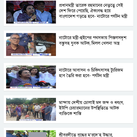
প্রধানমন্ত্রী তারেক রহমানের নেতৃত্বে সেই
দেশ ফিরে পেয়েছি, ঐক্যবদ্ধ হয়ে
বাংলাদেশ গড়তে হবে- নাটোরে পর্যটন মন্ত্রী
নাটোরে মন্ত্রী-হুইপের পথসভায় পিস্তলসদৃশ
বস্তুসহ যুবক আটক, মিলল খেলনা অস্ত্র
নাটোরে আবাসন ও চিকিৎসাসহ ট্যুরিজম
হাব তৈরি করা হবে- পর্যটন মন্ত্রী
মান্দায় দেশীয় চোলাই মদ জব্দ ও ধ্বংস,
ইউপি চেয়ারম্যানের উপস্থিতিতে আটক
ব্যক্তিকে শাস্তি
শ্রীবরদীতে বৃদ্ধের ম’রদে’হ উদ্ধার,