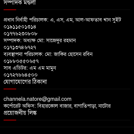
সম্পাদক মন্ডলী
বাঘায় খেলনা পিস্তল দেখিয়ে
প্রধান নির্বাহী পরিচালক: এ, এস, এম, আল-আফতাব খান সুইট
চাঁদাবাজির অভিযোগ, বাগাতিপাড়ার
০১৯১১৫০১৩১৪
দুই যুবক গণধোলাইয়ের পর আটক
০১৭৭৬২৩০৮০৮
সম্পাদক: অধ্যক্ষ মো: সাজেদুর রহমান
পঞ্চগড়ে ১০ দফা দাবিতে ১১ দলীয়
০১৭১৩৭৪৬৭২৭
ব্যবস্থাপনা পরিচালক: মো: জাকির হোসেন রবিন
ঐক্যজোটের বিক্ষোভ, প্রধানমন্ত্রীর
০১৮৮০৫৫০৬৫৭
কাছে স্মারকলিপি
সাব এডিটর: এম এম মামুন
০১৭২৭৬৬৪৫০০
বাগাতিপাড়ায় স্বামীর মৃত্যুর আধা
যোগাযোগের ঠিকানা
ঘণ্টার ব্যবধানে স্ত্রীরও মৃত্যু, শোকে
স্তব্ধ এলাকা!
channela.natore@gmail.com
কর্পোরেট অফিস: বিহারকোল বাজার, বাগাতিপাড়া, নাটোর
প্রয়োজনীয় লিঙ্ক