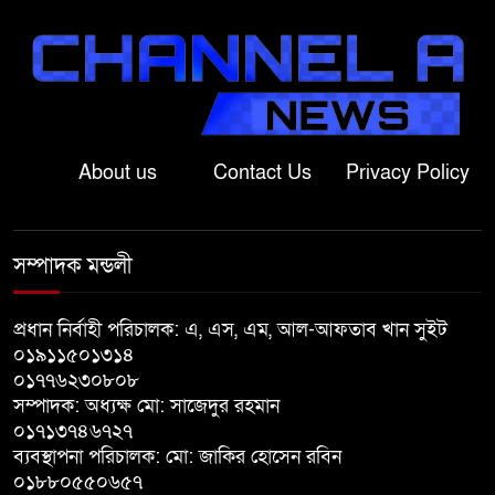
বাগাতিপাড়ায় বাউয়েটে ‘জুলাই
গণঅভ্যুত্থান দিবস’ পালিত
মান্দায় প্রধান শিক্ষককে অবরু’দ্ধ করে
About us
Contact Us
Privacy Policy
শিক্ষার্থীদের বিক্ষো’ভ, মোটরসাইকেলে
আ/গুন
সম্পাদক মন্ডলী
লালপুরে ত্রিমুখী সংঘর্ষে নিহত ১,
আহত ২
প্রধান নির্বাহী পরিচালক: এ, এস, এম, আল-আফতাব খান সুইট
০১৯১১৫০১৩১৪
বাগাতিপাড়ায় ভরা বর্ষায়ও পানির
০১৭৭৬২৩০৮০৮
সংকট, দুশ্চিন্তায় আমন চাষিরা!
সম্পাদক: অধ্যক্ষ মো: সাজেদুর রহমান
০১৭১৩৭৪৬৭২৭
ব্যবস্থাপনা পরিচালক: মো: জাকির হোসেন রবিন
বড়াইগ্রাম কেন্দ্রীয় প্রেসক্লাবের
০১৮৮০৫৫০৬৫৭
সভাপতি পিকেএম আব্দুল বারী,