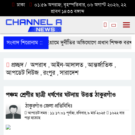
ঢাকা
০১:৫৯ অপরাহ্ন, বৃহস্পতিবার, ০৬ অগাস্ট ২০২৬, ২২
শ্রাবণ ১৪৩৩ বঙ্গাব্দ
সংবাদ শিরোনাম ::
বড়াইগ্রামে দুর্নীতির অভিযোগে প্রধান শিক্ষক বরখাস্ত
প্রচ্ছদ /
অপরাধ
আইন-আদালত
আন্তর্জাতিক
,
,
,
আপডেট নিউজ
রংপুর
সারাদেশ
,
,
পঞ্চম শ্রেণীর ছাত্রী ধর্ষণের ঘটনায় উত্তপ্ত ঠাকুরগাঁও
ঠাকুরগাঁও জেলা প্রতিনিধিঃ
আপডেট সময় : ১১:১৭:০১ পূর্বাহ্ন, রবিবার, ৯ মার্চ ২০২৫
১৬২২ বার
পড়া হয়েছে