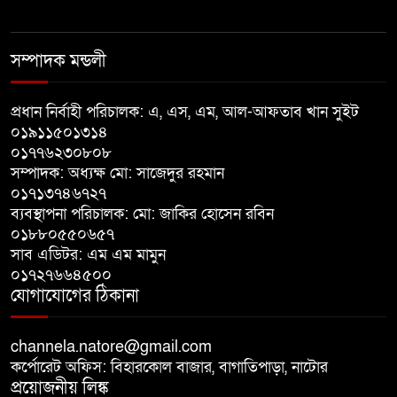
বাঘায় খেলনা পিস্তল দেখিয়ে
চাঁদাবাজির অভিযোগ, বাগাতিপাড়ার
সম্পাদক মন্ডলী
দুই যুবক গণধোলাইয়ের পর আটক
প্রধান নির্বাহী পরিচালক: এ, এস, এম, আল-আফতাব খান সুইট
পঞ্চগড়ে ১০ দফা দাবিতে ১১ দলীয়
০১৯১১৫০১৩১৪
ঐক্যজোটের বিক্ষোভ, প্রধানমন্ত্রীর
০১৭৭৬২৩০৮০৮
কাছে স্মারকলিপি
সম্পাদক: অধ্যক্ষ মো: সাজেদুর রহমান
০১৭১৩৭৪৬৭২৭
বাগাতিপাড়ায় স্বামীর মৃত্যুর আধা
ব্যবস্থাপনা পরিচালক: মো: জাকির হোসেন রবিন
ঘণ্টার ব্যবধানে স্ত্রীরও মৃত্যু, শোকে
০১৮৮০৫৫০৬৫৭
স্তব্ধ এলাকা!
সাব এডিটর: এম এম মামুন
০১৭২৭৬৬৪৫০০
যোগাযোগের ঠিকানা
বাংলাদেশের মাটিতে আর কোনোদিন
ফ্যাসিস্টের স্থান হবে না: নাটোরে হুইপ
দুলু
channela.natore@gmail.com
কর্পোরেট অফিস: বিহারকোল বাজার, বাগাতিপাড়া, নাটোর
প্রয়োজনীয় লিঙ্ক