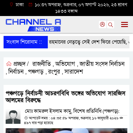
ঢাকা
১০:৩৭ অপরাহ্ন, শুক্রবার, ০৭ অগাস্ট ২০২৬, ২৩ শ্রাবণ
১৪৩৩ বঙ্গাব্দ
সংবাদ শিরোনাম ::
প্রধানমন্ত্রী তারেক রহমানের নেতৃত্বে সেই দেশ ফিরে পেয়েছি, ঐক্যব
প্রচ্ছদ /
রাজনীতি
অভিযোগ
জাতীয় সংসদ নির্বাচন
,
,
নির্বাচন
পঞ্চগড়
রংপুর
সারাদেশ
,
,
,
,
পঞ্চগড়ে নির্বাচনী আচরণবিধি ভঙ্গের অভিযোগ সারজিস
আলমের বিরুদ্ধে
মোঃ কামরুল ইসলাম কামু, বিশেষ প্রতিনিধি (পঞ্চগড়):
আপডেট সময় : ০৪:৩৫:৫৮ অপরাহ্ন, শুক্রবার, ১৬ জানুয়ারী ২০২৬
৪৯৭ বার পড়া হয়েছে