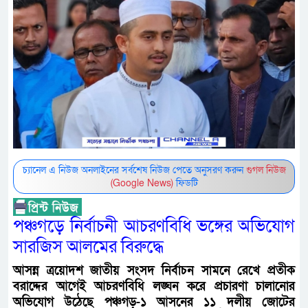
চ্যানেল এ নিউজ অনলাইনের সর্বশেষ নিউজ পেতে অনুসরণ করুন
গুগল নিউজ
(Google News)
ফিডটি
পঞ্চগড়ে নির্বাচনী আচরণবিধি ভঙ্গের অভিযোগ
সারজিস আলমের বিরুদ্ধে
আসন্ন ত্রয়োদশ জাতীয় সংসদ নির্বাচন সামনে রেখে প্রতীক
বরাদ্দের আগেই আচরণবিধি লঙ্ঘন করে প্রচারণা চালানোর
অভিযোগ উঠেছে পঞ্চগড়-১ আসনের ১১ দলীয় জোটের