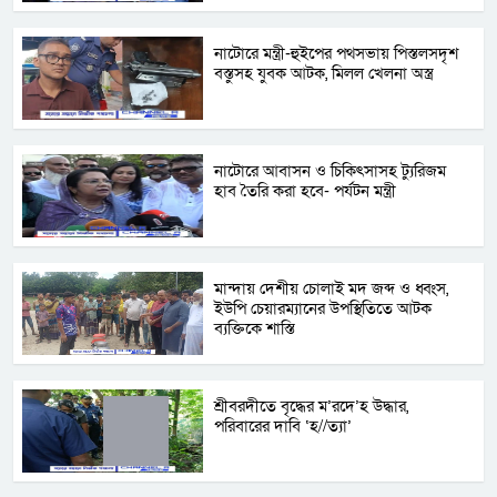
নাটোরে মন্ত্রী-হুইপের পথসভায় পিস্তলসদৃশ
বস্তুসহ যুবক আটক, মিলল খেলনা অস্ত্র
নাটোরে আবাসন ও চিকিৎসাসহ ট্যুরিজম
হাব তৈরি করা হবে- পর্যটন মন্ত্রী
মান্দায় দেশীয় চোলাই মদ জব্দ ও ধ্বংস,
ইউপি চেয়ারম্যানের উপস্থিতিতে আটক
ব্যক্তিকে শাস্তি
শ্রীবরদীতে বৃদ্ধের ম’রদে’হ উদ্ধার,
পরিবারের দাবি ‘হ//ত্যা’