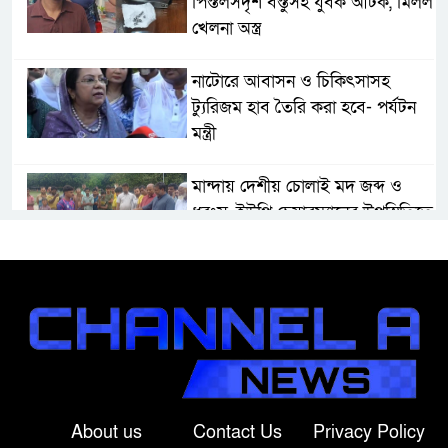
পিস্তলসদৃশ বস্তুসহ যুবক আটক, মিলল
খেলনা অস্ত্র
নাটোরে আবাসন ও চিকিৎসাসহ
ট্যুরিজম হাব তৈরি করা হবে- পর্যটন
মন্ত্রী
মান্দায় দেশীয় চোলাই মদ জব্দ ও
ধ্বংস, ইউপি চেয়ারম্যানের উপস্থিতিতে
আটক ব্যক্তিকে শাস্তি
শ্রীবরদীতে বৃদ্ধের ম’রদে’হ উদ্ধার,
পরিবারের দাবি ‘হ//ত্যা’
শেরপুরের সীমান্তে বিজিবির অভিযানে
৮১ লাখ টাকার ভারতীয় ওষুধ জব্দ
About us
Contact Us
Privacy Policy