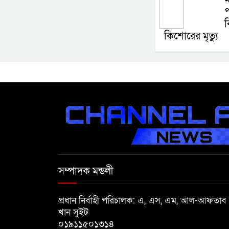
প
ব
কিশোরের মৃত্যু
সম্পাদক মন্ডলী
প্রধান নির্বাহী পরিচালক: এ, এস, এম, আল-আফতাব
খান সুইট
০১৯১১৫০১৩১৪