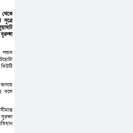
কষ্ট আছে, দুঃখ নেই
া থেকে
মান্দায় আর্জেন্টিনার
সূত্রে
পতাকা নামাতে গিয়ে
য়াঘাট
রুঙ্গা
বিদ্যুৎস্পৃষ্টে
কিশোরের মৃত্যু
 পন্ডস
নলডাঙ্গায় প্রশাসনকে
 টয়োটা
 বিউটি
বৃদ্ধাঙ্গুলি দেখিয়ে
পোনা মাছ নিধনের
মহোৎসব
 জানায়
ছে বলে
লালপুরে আড়াই
কেজি গাঁজাসহ স্বামী-
ীমান্ত
ুরক্ষা
স্ত্রীসহ তিন মাদক
অভিযান
ব্যবসায়ী আটক