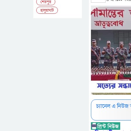
শেরপুর
হালুয়াঘাট
চ্যানেল এ নিউজ