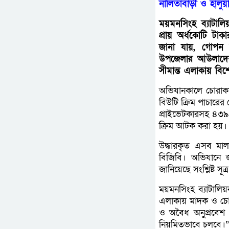
নালিতাবাড়ী ও হালুয়
ময়মনসিংহ ব্যাটালি
প্রায় অর্ধকোটি টা
জানা যায়, গোপন 
উপজেলার আউলাদের 
সীমান্ত এলাকায় বি
অভিযানকালে চোরাকা
বিউটি ক্রিম পাচারের
প্রাইভেটকারসহ ৪৩৯
ক্রিম আটক করা হয়।
উদ্ধারকৃত এসব মা
বিজিবি। অভিযানে 
জানিয়েছে সংশ্লিষ্ট সূত্
ময়মনসিংহ ব্যাটালিয়
এলাকায় মাদক ও চোরাচ
ও অবৈধ অনুপ্রবেশ 
নিয়মিতভাবে চলবে।”