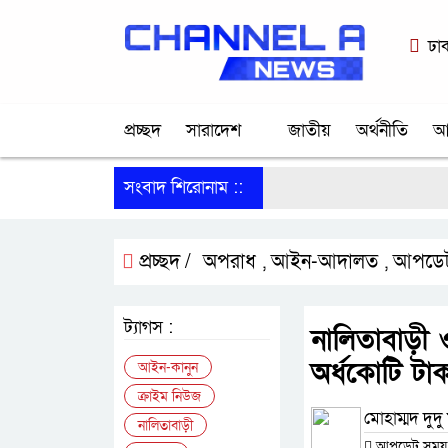
ঢা
প্রচ্ছদ
সারাদেশ
জাতীয়
অর্থনীতি
আ
সংবাদ শিরোনাম ::
প্রচ্ছদ /
অপরাধ
আইন-আদালত
আপডেট
,
,
ট্যাগস :
নালিতাবাড়ী 
অর্ধকোটি টা
আইন-কানুন
ক্রাইম নিউজ
মোহাম্মদ দুদু 
নালিতাবাড়ী
আপডেট সময় : ০