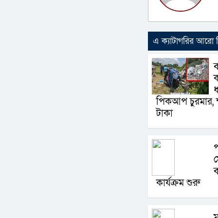
এ ক্যাটাগরির আরো
ব
ক
ধ
পিকআপ চুরমার, ক্
টাকা
প
ব
কার্যক্রম শুরু
ম