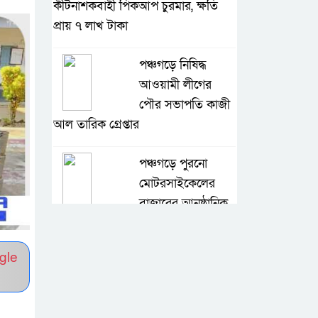
কীটনাশকবাহী পিকআপ চুরমার, ক্ষতি
প্রায় ৭ লাখ টাকা
পঞ্চগড়ে নিষিদ্ধ
আওয়ামী লীগের
পৌর সভাপতি কাজী
আল তারিক গ্রেপ্তার
পঞ্চগড়ে পুরনো
মোটরসাইকেলের
বাজারের আনুষ্ঠানিক
কার্যক্রম শুরু
gle
যাদের খবর কেউ
রাখে না-বালিতেই
যাদের জীবন-সংসার,