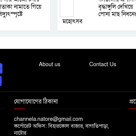
তাকা নামাতে গিয়ে
বৃদ্ধাঙ্গুলি দেখিয়ে
িদ্যুৎস্পৃষ্টে
পোনা মাছ নিধনে
মহোৎসব
About us
Contact Us
যোগাযোগের ঠিকানা
প্
channela.natore@gmail.com
কর্পোরেট অফিস: বিহারকোল বাজার, বাগাতিপাড়া,
নাটোর