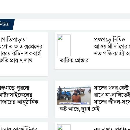
 নিউজ
াগাতিপাড়ায়
পঞ্চগড়ে নিষিদ্ধ
পোতাক্ষ এক্সপ্রেসের
আওয়ামী লীগের
াক্কায় কীটনাশকবাহী
সভাপতি কাজী 
ষতি প্রায় ৭ লাখ
তারিক গ্রেপ্তার
ঞ্চগড়ে পুরনো
যাদের খবর কেউ
মোটরসাইকেলের
রাখে না-বালিতে
াজারের আনুষ্ঠানিক
যাদের জীবন-সংস
কষ্ট আছে, দুঃখ নেই
ান্দায় আর্জেন্টিনার
নলডাঙ্গায় প্রশাস