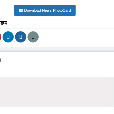
📸 Download News PhotoCard
রুন
য