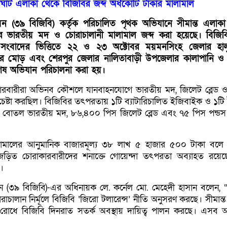
াঘাট এলাকা থেকে বিজিবির জব্দ অর্ধকোটি টাকার মালামাল
য়ন (৩৯ বিজিবি) কর্তৃক পরিচালিত পৃথক অভিযানে সীমান্ত এলাক
কার ভারতীয় মদ ও চোরাচালানী মালামাল জব্দ করা হয়েছে। বিজিবি 
সংবাদের ভিত্তিতে ২২ ও ২৩ অক্টোবর ময়মনসিংহ জেলার হালু
মোড় এবং শেরপুর জেলার নালিতাবাড়ী উপজেলার কালাপানি ও বু
শেষ অভিযান পরিচালনা করা হয়।
রবারীরা অভিনব কৌশলে যানবাহনযোগে ভারতীয় মদ, জিলেট ব্লেড ও
 চেষ্টা করছিল। বিজিবির তৎপরতায় ১টি ব্যাটারিচালিত ইজিবাইক ও ১টি
 বোতল ভারতীয় মদ, ৮৬,৪০০ পিস জিলেট ব্লেড এবং ৭৫ পিস পন্ডস
লামালের আনুমানিক বাজারমূল্য ৩৮ লাখ ৫ হাজার ৫০০ টাকা বলে
জড়িত চোরাকারবারীদের শনাক্তে গোয়েন্দা তৎপরতা অব্যাহত রয়ে
র।
ন (৩৯ বিজিবি)-এর অধিনায়ক লে. কর্নেল মো. মেহেদী হাসান বলেন, “স
ালান নির্মূলে বিজিবি ‘জিরো টলারেন্স’ নীতি অনুসরণ করছে। সীমান্ত স
রোধে বিজিবি দিনরাত সতর্ক অবস্থায় দায়িত্ব পালন করছে। এসব 