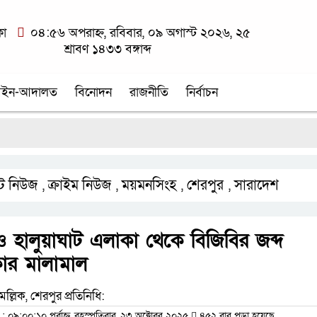
কা
০৪:৫৬ অপরাহ্ন, রবিবার, ০৯ অগাস্ট ২০২৬, ২৫
শ্রাবণ ১৪৩৩ বঙ্গাব্দ
ইন-আদালত
বিনোদন
রাজনীতি
নির্বাচন
বাগ
 নিউজ
ক্রাইম নিউজ
ময়মনসিংহ
শেরপুর
সারাদেশ
,
,
,
,
ও হালুয়াঘাট এলাকা থেকে বিজিবির জব্দ
কার মালামাল
মল্লিক, শেরপুর প্রতিনিধি:
৯:০০:১০ পূর্বাহ্ন, বৃহস্পতিবার, ২৩ অক্টোবর ২০২৫
৪৫২ বার পড়া হয়েছে