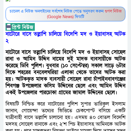
চ্যানেল এ নিউজ অনলাইনের সর্বশেষ নিউজ পেতে অনুসরণ করুন
গুগল নিউজ
(Google News)
ফিডটি
নাটোরে বাসে তল্লাশি চালিয়ে বিদেশি মদ ও ইয়াবাসহ আটক
২
নাটোরে বাসে তল্লাশি চালিয়ে বিদেশি মদ ও ইয়াবাসহ সোহেল
রানা ও আমিন উদ্দিন নামের দুই মাদক ব্যবসায়ীকে আটক
করেছে ডিবি পুলিশ। বুধবার (১০ সেপ্টেম্বর) সকাল সাড়ে ৬টার
দিকে শহরের বনবেলঘরিয়া এলাকা থেকে তাদের আটক করা
হয়। আটককৃত মাদক ব্যবসায়ী সোহেল রানা চাঁপাইনবাবগঞ্জের
শিবগঞ্জ উপজেলার কসিম উদ্দিনের ছেলে এবং আমিন উদ্দিন
একই উপজেলার পারচোকা গ্রামের জামাল উদ্দিনের ছেলে।
বিষয়টি নিশ্চিত করে নাটোরের পুলিশ সুপার তারিকুল ইসলাম
জানান, গোয়েন্দা তথ্যের ভিত্তিতে চেকপোস্ট বসিয়ে একটি
যাত্রীবাহী বাসে তল্লাশি চালানো হয়। এসময় ৪০ বোতল বিদেশি
মদসহ সোহেল রানাকে এবং ২’শ পিচ ইয়াবাসহ আমিনকে আটক
করা হয়। পরে মাদকদ্রব্য নিয়ন্ত্রণ আইনে মামলা দিয়ে তাদের সদর