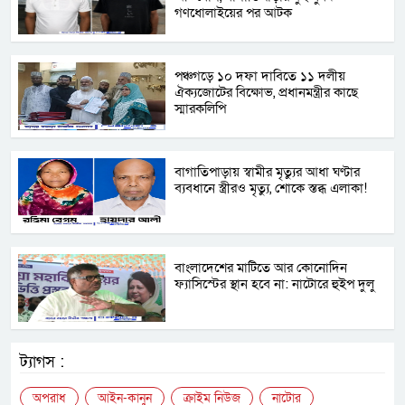
গণধোলাইয়ের পর আটক
পঞ্চগড়ে ১০ দফা দাবিতে ১১ দলীয়
ঐক্যজোটের বিক্ষোভ, প্রধানমন্ত্রীর কাছে
স্মারকলিপি
বাগাতিপাড়ায় স্বামীর মৃত্যুর আধা ঘণ্টার
ব্যবধানে স্ত্রীরও মৃত্যু, শোকে স্তব্ধ এলাকা!
বাংলাদেশের মাটিতে আর কোনোদিন
ফ্যাসিস্টের স্থান হবে না: নাটোরে হুইপ দুলু
ট্যাগস :
অপরাধ
আইন-কানুন
ক্রাইম নিউজ
নাটোর