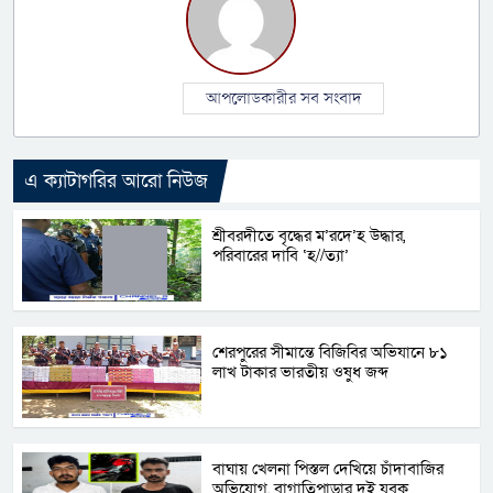
আপলোডকারীর সব সংবাদ
এ ক্যাটাগরির আরো নিউজ
শ্রীবরদীতে বৃদ্ধের ম’রদে’হ উদ্ধার,
পরিবারের দাবি ‘হ//ত্যা’
শেরপুরের সীমান্তে বিজিবির অভিযানে ৮১
লাখ টাকার ভারতীয় ওষুধ জব্দ
বাঘায় খেলনা পিস্তল দেখিয়ে চাঁদাবাজির
অভিযোগ, বাগাতিপাড়ার দুই যুবক