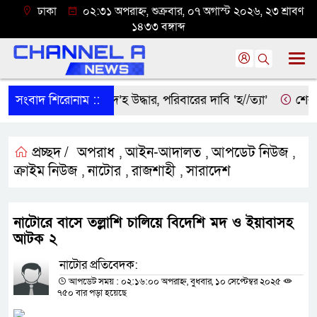
ঢাকা
০২:৩১ অপরাহ্ন, শুক্রবার, ০৭ অগাস্ট ২০২৬, ২৩ শ্রাবণ
১৪৩৩ বঙ্গাব্দ
্রীবরদীতে বৃদ্ধের ম’রদে’হ উদ্ধার, পরিবারের দাবি ‘হ//ত্যা’
সংবাদ শিরোনাম ::
শেরপুরে
প্রচ্ছদ /
অপরাধ
আইন-আদালত
আপডেট নিউজ
,
,
,
ক্রাইম নিউজ
নাটোর
রাজশাহী
সারাদেশ
,
,
,
নাটোরে বাসে তল্লাশি চালিয়ে বিদেশি মদ ও ইয়াবাসহ
আটক ২
নাটোর প্রতিবেদক:
আপডেট সময় : ০২:১৬:০০ অপরাহ্ন, বুধবার, ১০ সেপ্টেম্বর ২০২৫
৭৫০ বার পড়া হয়েছে