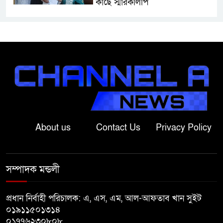
কাছে স্মারকলিপি
বাগাতিপাড়ায় স্বামীর মৃত্যুর আধা
ঘণ্টার ব্যবধানে স্ত্রীরও মৃত্যু, শোকে
স্তব্ধ এলাকা!
বাংলাদেশের মাটিতে আর কোনোদিন
ফ্যাসিস্টের স্থান হবে না: নাটোরে হুইপ
দুলু
About us
Contact Us
Privacy Policy
লালপুরে নারীর ১ লাখ ৮০ হাজার টাকা
ছিনতাই, ৪৮ ঘণ্টার মধ্যে গ্রেপ্তার ২
সম্পাদক মন্ডলী
বাগাতিপাড়ায় সড়ক নির্মাণে বাধার
অভিযোগে বাগাতিপাড়ায় মানববন্ধন
প্রধান নির্বাহী পরিচালক: এ, এস, এম, আল-আফতাব খান সুইট
০১৯১১৫০১৩১৪
০১৭৭৬২৩০৮০৮
বাগাতিপাড়ায় বিশ্ব মাতৃদুগ্ধ সপ্তাহের