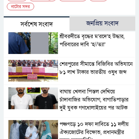
নাটোর সদর
জনপ্রিয় সংবাদ
সর্বশেষ সংবাদ
শ্রীবরদীতে বৃদ্ধের ম’রদে’হ উদ্ধার,
পরিবারের দাবি ‘হ//ত্যা’
শেরপুরের সীমান্তে বিজিবির অভিযানে
৮১ লাখ টাকার ভারতীয় ওষুধ জব্দ
বাঘায় খেলনা পিস্তল দেখিয়ে
চাঁদাবাজির অভিযোগ, বাগাতিপাড়ার
দুই যুবক গণধোলাইয়ের পর আটক
পঞ্চগড়ে ১০ দফা দাবিতে ১১ দলীয়
ঐক্যজোটের বিক্ষোভ, প্রধানমন্ত্রীর