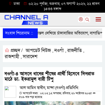
ঢাকা
০২:২০ পূর্বাহ্ন, শুক্রবার, ০৭ অগাস্ট ২০২৬, ২২ শ্রাবণ
১৪৩৩ বঙ্গাব্দ
সংবাদ শিরোনাম ::
বাঘায় খেলনা পিস্তল দেখিয়ে চাঁদাবাজির অভিযোগ, বাগাতিপাড়
প্রচ্ছদ /
আপডেট নিউজ
নওগাঁ
রাজনীতি
,
,
,
রাজশাহী
সারাদেশ
,
নওগাঁ-৪ আসনে ধানের শীষের প্রার্থী হিসেবে দিনরাত
মাঠে ডা. ইকরামুল বারী টিপু
আল আমিন স্বাধীন, মান্দা (নওগাঁ) প্রতিনিধি:
আপডেট সময় : ০২:০২:১২ অপরাহ্ন, রবিবার, ২৬ অক্টোবর ২০২৫
৫০৯ বার পড়া হয়েছে