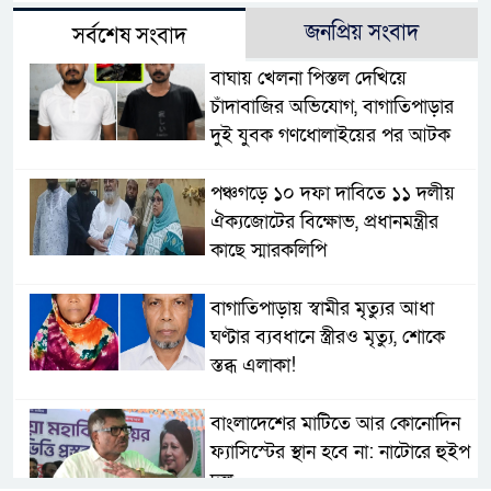
জনপ্রিয় সংবাদ
সর্বশেষ সংবাদ
বাঘায় খেলনা পিস্তল দেখিয়ে
চাঁদাবাজির অভিযোগ, বাগাতিপাড়ার
দুই যুবক গণধোলাইয়ের পর আটক
পঞ্চগড়ে ১০ দফা দাবিতে ১১ দলীয়
ঐক্যজোটের বিক্ষোভ, প্রধানমন্ত্রীর
কাছে স্মারকলিপি
বাগাতিপাড়ায় স্বামীর মৃত্যুর আধা
ঘণ্টার ব্যবধানে স্ত্রীরও মৃত্যু, শোকে
স্তব্ধ এলাকা!
বাংলাদেশের মাটিতে আর কোনোদিন
ফ্যাসিস্টের স্থান হবে না: নাটোরে হুইপ
দুলু