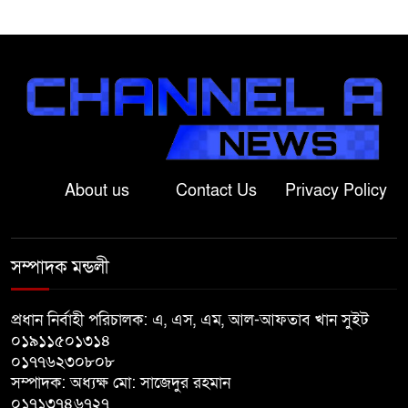
লালপুরে নারীর ১ লাখ ৮০ হাজার টাকা
ছিনতাই, ৪৮ ঘণ্টার মধ্যে গ্রেপ্তার ২
বাগাতিপাড়ায় সড়ক নির্মাণে বাধার
অভিযোগে বাগাতিপাড়ায় মানববন্ধন
About us
Contact Us
Privacy Policy
বাগাতিপাড়ায় বিশ্ব মাতৃদুগ্ধ সপ্তাহের
সমাপনী ও পুরস্কার বিতরণ
সম্পাদক মন্ডলী
বড়াইগ্রামে দুর্নীতির অভিযোগে প্রধান
শিক্ষক বরখাস্ত, তিন কর্মচারীর নিয়োগ
প্রধান নির্বাহী পরিচালক: এ, এস, এম, আল-আফতাব খান সুইট
বাতিল
০১৯১১৫০১৩১৪
০১৭৭৬২৩০৮০৮
জুলাই সনদ বাস্তবায়নের দাবিতে
সম্পাদক: অধ্যক্ষ মো: সাজেদুর রহমান
বাগাতিপাড়ায় জামায়াতের গণমিছিল
০১৭১৩৭৪৬৭২৭