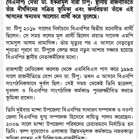
(বিএনপি) নেতা ডা. ইকরামুল বারী টিপু। স্থানীয় রাজনীতিতে
তাঁর দীর্ঘদিনের সক্রিয় ভূমিকা এবং জনপ্রিয়তা তাঁকে এই
আসনের অন্যতম আলোচ্য প্রার্থী করে তুলেছে।
ডা. টিপু ২০১৮ সালের নির্বাচনে বিএনপির দ্বিতীয় মনোনীত প্রার্থী
ছিলেন। সে সময় দলের মূল প্রার্থী ছিলেন প্রয়াত সাবেক এমপি
সামসুল আলম প্রামাণিক। তাঁর মৃত্যুর পর এ আসনে নেতৃত্বের
শূন্যতা পূরণে ডা. টিপুকে কেন্দ্র করে নতুন আশার সঞ্চার হয়েছে
বিএনপির স্থানীয় নেতাকর্মীদের মধ্যে।
রাজশাহী মেডিকেল কলেজ থেকে এমবিবিএস পাস করে ১৯৯৩
সালে রাজনীতিতে যোগ দেন ডা. টিপু। তখন এ আসনে বিএনপি
সাংগঠনিকভাবে দুর্বল ছিল। সেই সময় থেকেই তিনি ছাত্রদল,
যুবদল ও বিএনপির সাংগঠনিক কর্মকাণ্ড পুনরুজ্জীবিত করতে
ভূমিকা রাখেন।
তিনি দুইবার মান্দা উপজেলা বিএনপির সাধারণ সম্পাদক ও নওগাঁ
জেলা বিএনপির যুগ্ম সম্পাদক হিসেবে দায়িত্ব পালন করেছেন।
২০০৯ সালে মান্দা উপজেলা পরিষদের চেয়ারম্যান নির্বাচিত হন
তিনি। স্বল্প সুযোগেও এলাকায় উন্নয়নমূলক কর্মকাণ্ডে নজরকাড়া
ভূমিকা রাখেন এই চিকিৎসক-রাজনীতিক।