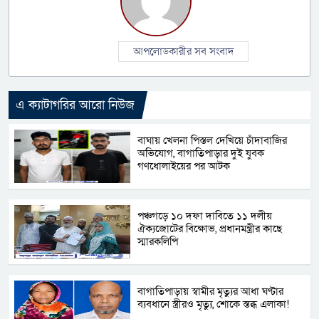
আপলোডকারীর সব সংবাদ
এ ক্যাটাগরির আরো নিউজ
বাঘায় খেলনা পিস্তল দেখিয়ে চাঁদাবাজির
অভিযোগ, বাগাতিপাড়ার দুই যুবক
গণধোলাইয়ের পর আটক
পঞ্চগড়ে ১০ দফা দাবিতে ১১ দলীয়
ঐক্যজোটের বিক্ষোভ, প্রধানমন্ত্রীর কাছে
স্মারকলিপি
বাগাতিপাড়ায় স্বামীর মৃত্যুর আধা ঘণ্টার
ব্যবধানে স্ত্রীরও মৃত্যু, শোকে স্তব্ধ এলাকা!