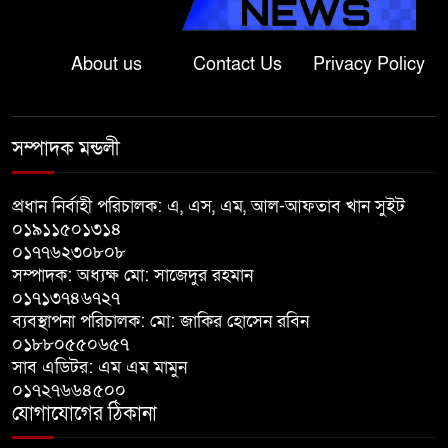
শ্রীবরদীতে বৃদ্ধের ম’রদে’হ উদ্ধার,
পরিবারের দাবি ‘হ//ত্যা’
About us
Contact Us
Privacy Policy
শেরপুরের সীমান্তে বিজিবির অভিযানে
৮১ লাখ টাকার ভারতীয় ওষুধ জব্দ
সম্পাদক মন্ডলী
বাঘায় খেলনা পিস্তল দেখিয়ে
প্রধান নির্বাহী পরিচালক: এ, এস, এম, আল-আফতাব খান সুইট
চাঁদাবাজির অভিযোগ, বাগাতিপাড়ার
০১৯১১৫০১৩১৪
দুই যুবক গণধোলাইয়ের পর আটক
০১৭৭৬২৩০৮০৮
সম্পাদক: অধ্যক্ষ মো: সাজেদুর রহমান
পঞ্চগড়ে ১০ দফা দাবিতে ১১ দলীয়
০১৭১৩৭৪৬৭২৭
ব্যবস্থাপনা পরিচালক: মো: জাকির হোসেন রবিন
ঐক্যজোটের বিক্ষোভ, প্রধানমন্ত্রীর
০১৮৮০৫৫০৬৫৭
কাছে স্মারকলিপি
সাব এডিটর: এম এম মামুন
০১৭২৭৬৬৪৫০০
বাগাতিপাড়ায় স্বামীর মৃত্যুর আধা
যোগাযোগের ঠিকানা
ঘণ্টার ব্যবধানে স্ত্রীরও মৃত্যু, শোকে