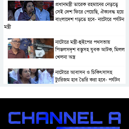
প্রধানমন্ত্রী তারেক রহমানের নেতৃত্বে
সেই দেশ ফিরে পেয়েছি, ঐক্যবদ্ধ হয়ে
বাংলাদেশ গড়তে হবে- নাটোরে পর্যটন
মন্ত্রী
নাটোরে মন্ত্রী-হুইপের পথসভায়
পিস্তলসদৃশ বস্তুসহ যুবক আটক, মিলল
খেলনা অস্ত্র
নাটোরে আবাসন ও চিকিৎসাসহ
ট্যুরিজম হাব তৈরি করা হবে- পর্যটন
মন্ত্রী
মান্দায় দেশীয় চোলাই মদ জব্দ ও
ধ্বংস, ইউপি চেয়ারম্যানের উপস্থিতিতে
আটক ব্যক্তিকে শাস্তি