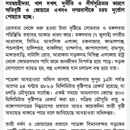
সমন্বয়হীনতা, খাল দখল, দুর্নীতি ও দীর্ঘসূত্রিতার কারণে
অতিবৃষ্টি ও জোয়ারে এখনও নগরবাসীকে চরম দুর্ভোগ
পোহাতে হচ্ছে।
রোববার থেকে শুরু হওয়া টানা বৃষ্টিতে সোমবার ও মঙ্গলবার
পরিস্থিতি ভয়াবহ আকার ধারণ করে। মঙ্গলবার (৭ জুলাই) নগরীর
আগ্রাবাদ, সিডিএ আবাসিক এলাকা, চকবাজার, কাতালগঞ্জ,
পাঁচলাইশ, হালিশহর, বাকলিয়া, চান্দগাঁও, কাপাসগোলা, রামপুর,
মাদারবাড়ি, বাটালি রোড, আরাকান সড়কসহ বিভিন্ন এলাকায় হাঁটু
থেকে কোমরসমান পানি জমে জনজীবন বিপর্যস্ত হয়ে পড়ে। সড়ক
যোগাযোগ ব্যাহত হয়, বহু এলাকায় যান চলাচল বন্ধ হয়ে যায়।
পতেঙ্গা আবহাওয়া অফিস জানায়, মঙ্গলবার দুপুর ১২টা পর্যন্ত
আগের ২৪ ঘণ্টায় ৩৮৬.৮ মিলিমিটার বৃষ্টিপাত রেকর্ড হয়েছে, যা
চলতি মৌসুমের সর্বোচ্চ। একই সময়ে আমবাগান কেন্দ্রে ৩০০
মিলিমিটার বৃষ্টিপাত রেকর্ড করা হয়। সক্রিয় মৌসুমি বায়ু ও
বঙ্গোপসাগরের নিম্নচাপের প্রভাবে আরও কয়েকদিন ভারী বৃষ্টি
অব্যাহত থাকতে পারে বলে জানিয়েছে আবহাওয়া অধিদপ্তর।
ভারী বর্ষণ ও জোয়ারের প্রভাবে পতেঙ্গা বিমানবন্দর সড়কের