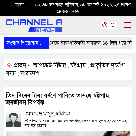
ঢাকা
০২:৩৮ অপরাহ্ন, শনিবার, ০৮ অগাস্ট ২০২৬, ২৪ শ্রাবণ
১৪৩৩ বঙ্গাব্দ
সংবাদ শিরোনাম ::
বাগাতিপাড়া থেকে বাকপ্রতিবন্ধী নজরুল ১৪ দিন ধরে নিখোঁজ
প্রচ্ছদ /
আপডেট নিউজ
চট্টগ্রাম
প্রাকৃতিক দূর্যোগ
,
,
,
বন্যা
সারাদেশ
,
তিন দিনের টানা বর্ষণে পানিতে ভাসছে চট্টগ্রাম,
জনজীবন বিপর্যস্ত
মোহাম্মদ মাসুদ, চট্টগ্রামঃ
আপডেট সময় : ০৭:৩০:৩৭ অপরাহ্ন, মঙ্গলবার, ৭ জুলাই ২০২৬
১২৪
বার পড়া হয়েছে