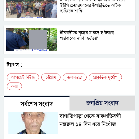
ইউপি চেয়ারম্যানের উপস্থিতিতে আটক
ব্যক্তিকে শাস্তি
শ্রীবরদীতে বৃদ্ধের ম’রদে’হ উদ্ধার,
পরিবারের দাবি ‘হ//ত্যা’
ট্যাগস :
আপডেট নিউজ
চট্টগ্রাম
জলাবদ্ধতা
প্রাকৃতিক দূর্যোগ
বন্যা
জনপ্রিয় সংবাদ
সর্বশেষ সংবাদ
বাগাতিপাড়া থেকে বাকপ্রতিবন্ধী
নজরুল ১৪ দিন ধরে নিখোঁজ