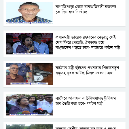
বাগাতিপাড়া থেকে বাকপ্রতিবন্ধী নজরুল
১৪ দিন ধরে নিখোঁজ
প্রধানমন্ত্রী তারেক রহমানের নেতৃত্বে সেই
দেশ ফিরে পেয়েছি, ঐক্যবদ্ধ হয়ে
বাংলাদেশ গড়তে হবে- নাটোরে পর্যটন মন্ত্রী
নাটোরে মন্ত্রী-হুইপের পথসভায় পিস্তলসদৃশ
বস্তুসহ যুবক আটক, মিলল খেলনা অস্ত্র
নাটোরে আবাসন ও চিকিৎসাসহ ট্যুরিজম
হাব তৈরি করা হবে- পর্যটন মন্ত্রী
মান্দায় দেশীয় চোলাই মদ জব্দ ও ধ্বংস,