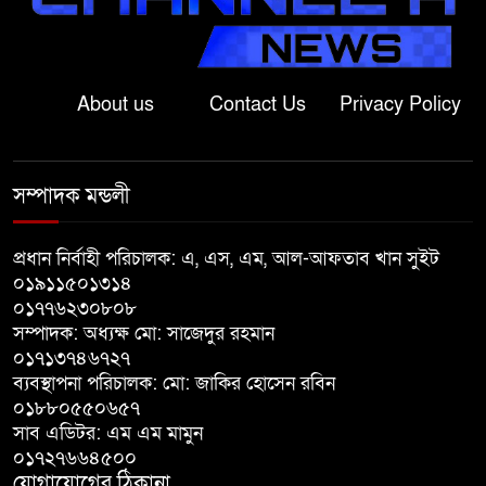
শেরপুরের সীমান্তে বিজিবির অভিযানে
৮১ লাখ টাকার ভারতীয় ওষুধ জব্দ
About us
Contact Us
Privacy Policy
বাঘায় খেলনা পিস্তল দেখিয়ে
চাঁদাবাজির অভিযোগ, বাগাতিপাড়ার
সম্পাদক মন্ডলী
দুই যুবক গণধোলাইয়ের পর আটক
প্রধান নির্বাহী পরিচালক: এ, এস, এম, আল-আফতাব খান সুইট
পঞ্চগড়ে ১০ দফা দাবিতে ১১ দলীয়
০১৯১১৫০১৩১৪
ঐক্যজোটের বিক্ষোভ, প্রধানমন্ত্রীর
০১৭৭৬২৩০৮০৮
কাছে স্মারকলিপি
সম্পাদক: অধ্যক্ষ মো: সাজেদুর রহমান
০১৭১৩৭৪৬৭২৭
বাগাতিপাড়ায় স্বামীর মৃত্যুর আধা
ব্যবস্থাপনা পরিচালক: মো: জাকির হোসেন রবিন
ঘণ্টার ব্যবধানে স্ত্রীরও মৃত্যু, শোকে
০১৮৮০৫৫০৬৫৭
স্তব্ধ এলাকা!
সাব এডিটর: এম এম মামুন
০১৭২৭৬৬৪৫০০
যোগাযোগের ঠিকানা