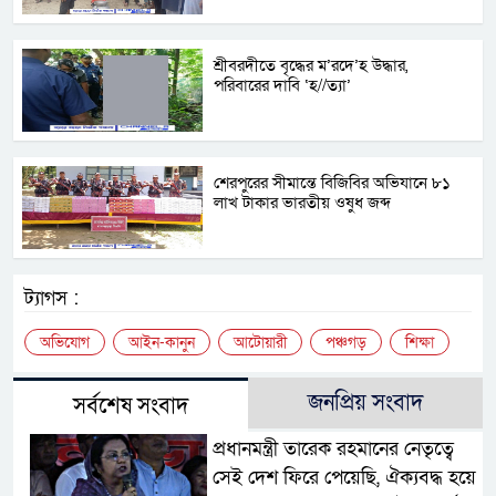
শ্রীবরদীতে বৃদ্ধের ম’রদে’হ উদ্ধার,
পরিবারের দাবি ‘হ//ত্যা’
শেরপুরের সীমান্তে বিজিবির অভিযানে ৮১
লাখ টাকার ভারতীয় ওষুধ জব্দ
ট্যাগস :
অভিযোগ
আইন-কানুন
আটোয়ারী
পঞ্চগড়
শিক্ষা
জনপ্রিয় সংবাদ
সর্বশেষ সংবাদ
প্রধানমন্ত্রী তারেক রহমানের নেতৃত্বে
সেই দেশ ফিরে পেয়েছি, ঐক্যবদ্ধ হয়ে