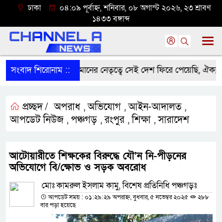
ঢাকা
০৪:০৯ পূর্বাহ্ন, শনিবার, ০৮ অগাস্ট ২০২৬, ২৩ শ্রাবণ
১৪৩৩ বঙ্গাব্দ
প্রধানমন্ত্রী তারেক রহমানের নেতৃত্বে সেই দেশ ফিরে পেয়েছি, ঐক্যবদ্ধ 
সংবাদ শিরোনাম ::
প্রচ্ছদ /
অপরাধ
অভিযোগ
আইন-আদালত
,
,
,
আপডেট নিউজ
পঞ্চগড়
রংপুর
শিক্ষা
সারাদেশ
,
,
,
,
আটোয়ারীতে শিক্ষকের বিরুদ্ধে যৌ’ন নি-পীড়নের
অভিযোগে বি/ক্ষোভ ও সড়ক অবরোধ
মোঃ কামরুল ইসলাম কামু, বিশেষ প্রতিনিধি পঞ্চগড়ঃ
আপডেট সময় : ০১:২৯:২৯ অপরাহ্ন, বুধবার, ৫ নভেম্বর ২০২৫
২৮৮
বার পড়া হয়েছে