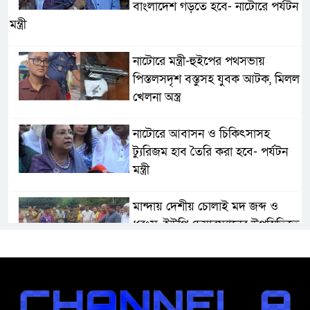
বাংলাদেশ গড়তে হবে- নাটোরে পর্যটন
মন্ত্রী
নাটোরে মন্ত্রী-হুইপের পথসভায়
পিস্তলসদৃশ বস্তুসহ যুবক আটক, মিলল
খেলনা অস্ত্র
নাটোরে আবাসন ও চিকিৎসাসহ
ট্যুরিজম হাব তৈরি করা হবে- পর্যটন
মন্ত্রী
মান্দায় দেশীয় চোলাই মদ জব্দ ও
ধ্বংস, ইউপি চেয়ারম্যানের উপস্থিতিতে
আটক ব্যক্তিকে শাস্তি
শ্রীবরদীতে বৃদ্ধের ম’রদে’হ উদ্ধার,
পরিবারের দাবি ‘হ//ত্যা’