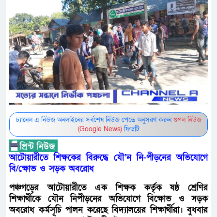
চ্যানেল এ নিউজ অনলাইনের সর্বশেষ নিউজ পেতে অনুসরণ করুন
গুগল নিউজ
(Google News)
ফিডটি
আটোয়ারীতে শিক্ষকের বিরুদ্ধে যৌ’ন নি-পীড়নের অভিযোগে
বি/ক্ষোভ ও সড়ক অবরোধ
পঞ্চগড়ের আটোয়ারীতে এক শিক্ষক কর্তৃক ষষ্ঠ শ্রেণির
শিক্ষার্থীকে যৌন নিপীড়নের অভিযোগে বিক্ষোভ ও সড়ক
অবরোধ কর্মসূচি পালন করেছে বিদ্যালয়ের শিক্ষার্থীরা। বুধবার